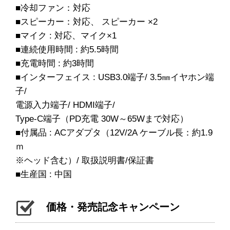
■冷却ファン：対応
■スピーカー：対応、 スピーカー ×2
■マイク : 対応、マイク×1
■連続使用時間 : 約5.5時間
■充電時間 : 約3時間
■インターフェイス : USB3.0端子/ 3.5㎜イヤホン端
子/
電源入力端子/ HDMI端子/
Type-C端子（PD充電 30W～65Wまで対応）
■付属品 : ACアダプタ（12V/2A ケーブル長：約1.9
ｍ
※ヘッド含む）/ 取扱説明書/保証書
■生産国 : 中国
価格・発売記念キャンペーン