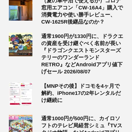
（夏の車中泊で使えるか）コロナ
窓用エアコン「CW-16A4」購入で
消費電力や使い勝手レビュー、
CW-1625R後継品なのか？
通常1900円が1330円に、ドラクエ
の資産を受け継ぐべく名前が長い
『ドラゴンクエストモンスターズ
テリーのワンダーランド
RETRO』などAndroidアプリ値下
げセール 2026/08/07
【MNPその後】ドコモを4ヶ月で
解約、iPhone17の2年レンタルだ
け継続に
通常1000円が500円に、カイロソ
フトのテレビ局経営シミュ『TVス