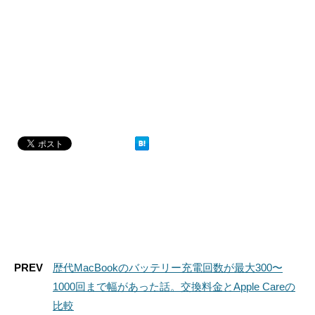
PREV
歴代MacBookのバッテリー充電回数が最大300〜
1000回まで幅があった話。交換料金とApple Careの
比較