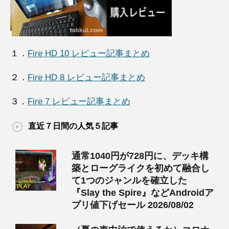
１．
Fire HD 10 レビュー記事まとめ
２．
Fire HD 8 レビュー記事まとめ
３．
Fire 7 レビュー記事まとめ
直近７日間の人気５記事
通常1040円が728円に、デッキ構
築とローグライクを初めて融合し
て1つのジャンルを確立した
『Slay the Spire』などAndroidア
プリ値下げセール 2026/08/02