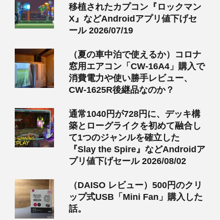
移植されたカプコン『ロックマン
X』などAndroidアプリ値下げセ
ール 2026/07/19
（夏の車中泊で使えるか）コロナ
窓用エアコン「CW-16A4」購入で
消費電力や使い勝手レビュー、
CW-1625R後継品なのか？
通常1040円が728円に、デッキ構
築とローグライクを初めて融合し
て1つのジャンルを確立した
『Slay the Spire』などAndroidア
プリ値下げセール 2026/08/02
（DAISO レビュー）500円のクリ
ップ式USB「Mini Fan」購入した
話。