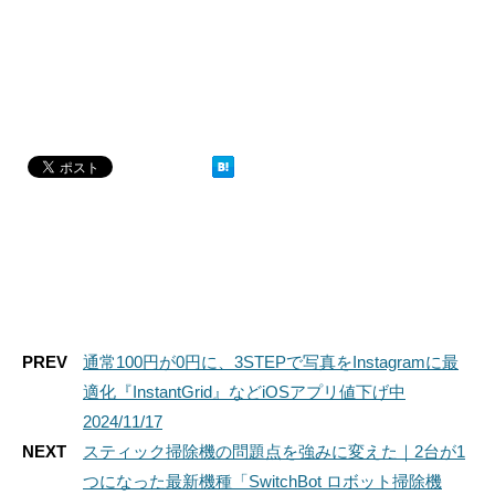
PREV
通常100円が0円に、3STEPで写真をInstagramに最
適化『InstantGrid』などiOSアプリ値下げ中
2024/11/17
NEXT
スティック掃除機の問題点を強みに変えた｜2台が1
つになった最新機種「SwitchBot ロボット掃除機