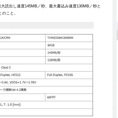
最大読出し速度145MB／秒、最大書込み速度130MB／秒と
とのこと。