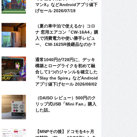
マンX』などAndroidアプリ値下
げセール 2026/07/19
（夏の車中泊で使えるか）コロ
ナ 窓用エアコン「CW-16A4」購
入で消費電力や使い勝手レビュ
ー、 CW-1625R後継品なのか？
通常1040円が728円に、デッキ
構築とローグライクを初めて融
合して1つのジャンルを確立した
『Slay the Spire』などAndroid
アプリ値下げセール 2026/08/02
（DAISO レビュー）500円のク
リップ式USB「Mini Fan」購入
した話。
【MNPその後】ドコモを4ヶ月