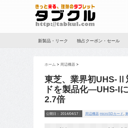
新製品・リーク
独占クーポン・セール
ホーム
>
周辺機器
>
東芝、業界初UHS-Ⅱ
ドを製品化―UHS-
2.7倍
公開日：
2014/04/17
:
周辺機器
microSDカード
,