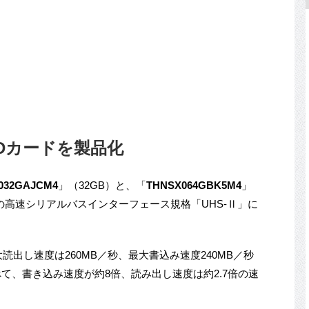
oSDカードを製品化
032GAJCM4
」（32GB）と、「
THNSX064GBK5M4
」
4.2の高速シリアルバスインターフェース規格「UHS-Ⅱ」に
大読出し速度は260MB／秒、最大書込み速度240MB／秒
と比べて、書き込み速度が約8倍、読み出し速度は約2.7倍の速