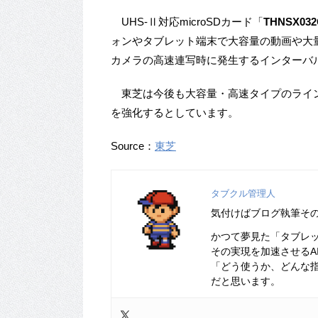
UHS-Ⅱ対応microSDカード「
THNSX03
ォンやタブレット端末で大容量の動画や大
カメラの高速連写時に発生するインターバ
東芝は今後も大容量・高速タイプのラインア
を強化するとしています。
Source：
東芝
タブクル管理人
気付けばブログ執筆そ
かつて夢見た「タブレ
その実現を加速させるA
「どう使うか、どんな
だと思います。