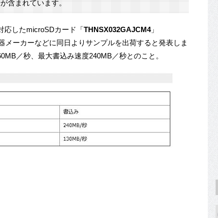
が含まれています。
応したmicroSDカード「
THNSX032GAJCM4
」
器メーカーなどに同日よりサンプルを出荷すると発表しま
60MB／秒、最大書込み速度240MB／秒とのこと。