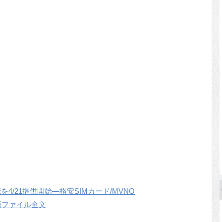
4/21提供開始―格安SIMカード/MVNO
本語ファイル全文