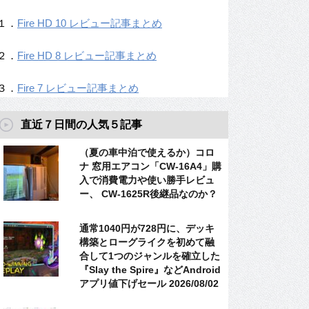
１．
Fire HD 10 レビュー記事まとめ
２．
Fire HD 8 レビュー記事まとめ
３．
Fire 7 レビュー記事まとめ
直近７日間の人気５記事
（夏の車中泊で使えるか）コロ
ナ 窓用エアコン「CW-16A4」購
入で消費電力や使い勝手レビュ
ー、 CW-1625R後継品なのか？
通常1040円が728円に、デッキ
構築とローグライクを初めて融
合して1つのジャンルを確立した
『Slay the Spire』などAndroid
アプリ値下げセール 2026/08/02