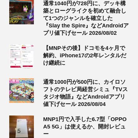
通常1040円が728円に、デッキ構
築とローグライクを初めて融合し
て1つのジャンルを確立した
『Slay the Spire』などAndroidア
プリ値下げセール 2026/08/02
【MNPその後】ドコモを4ヶ月で
解約、iPhone17の2年レンタルだ
け継続に
通常1000円が500円に、カイロソ
フトのテレビ局経営シミュ『TVス
タジオ物語』などAndroidアプリ
値下げセール 2026/08/04
MNP1円で入手した6.7型「OPPO
A5 5G」は使えるか、開封レビュ
ー