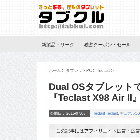
新製品・リーク
独占クーポン・セール
ホーム
>
タブレットPC
>
Teclast
>
Dual OSタブレットで
『Teclast X98 A
公開日：
2015/07/08
:
Teclast
Teclast
,
デュアルOS
この記事にはアフィリエイト広告・広告