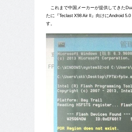
これまで中国メーカーが提供してきたDual OSタ
たに『Teclast X98 Air II』向けにAndro
す。