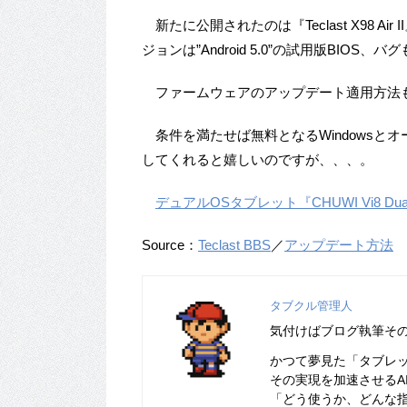
新たに公開されたのは『Teclast X98 Ai
ジョンは”Android 5.0”の試用版BIOS
ファームウェアのアップデート適用方法
条件を満たせば無料となるWindowsとオー
してくれると嬉しいのですが、、、。
デュアルOSタブレット『CHUWI Vi8 
Source：
Teclast BBS
／
アップデート方法
タブクル管理人
気付けばブログ執筆そ
かつて夢見た「タブレ
その実現を加速させるA
「どう使うか、どんな