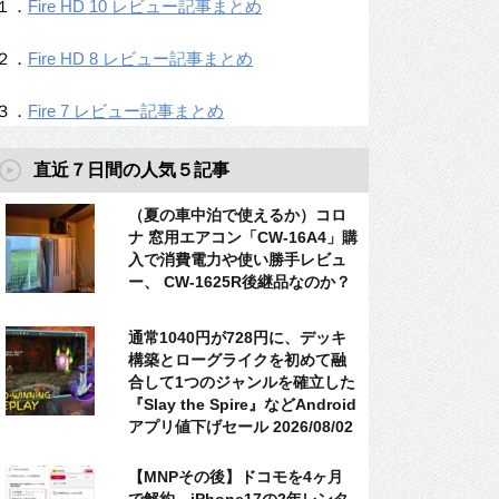
１．
Fire HD 10 レビュー記事まとめ
２．
Fire HD 8 レビュー記事まとめ
３．
Fire 7 レビュー記事まとめ
直近７日間の人気５記事
（夏の車中泊で使えるか）コロ
ナ 窓用エアコン「CW-16A4」購
入で消費電力や使い勝手レビュ
ー、 CW-1625R後継品なのか？
通常1040円が728円に、デッキ
構築とローグライクを初めて融
合して1つのジャンルを確立した
『Slay the Spire』などAndroid
アプリ値下げセール 2026/08/02
【MNPその後】ドコモを4ヶ月