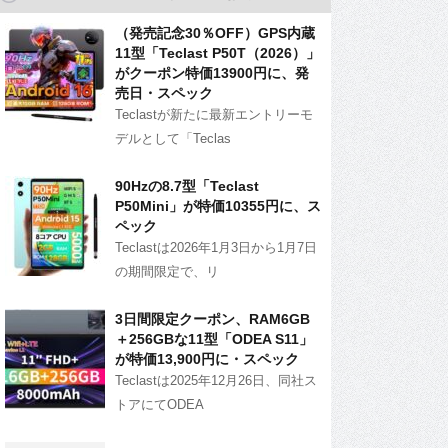
（発売記念30％OFF）GPS内蔵
11型「Teclast P50T（2026）」
がクーポン特価13900円に、発
売日・スペック
Teclastが新たに最新エントリーモ
デルとして「Teclas
90Hzの8.7型「Teclast
P50Mini」が特価10355円に、ス
ペック
Teclastは2026年1月3日から1月7日
の期間限定で、リ
3日間限定クーポン、RAM6GB
＋256GBな11型「ODEA S11」
が特価13,900円に・スペック
Teclastは2025年12月26日、同社ス
トアにてODEA