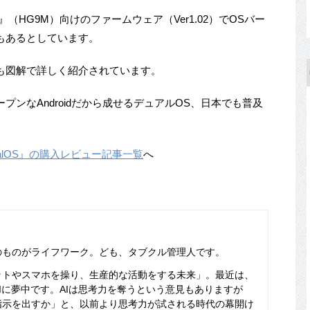
r II』（HG9M）向けのファームウェア（Ver1.02）でOSバー
、バグもあるとしています。
も図解で詳しく紹介されています。
プンなAndroidだから成せるデュアルOS、日本でも普及
DualOS』の購入レビュー記事一覧
へ
のものがライフワーク。ども、タブクル管理人です。
ットやスマホを操り、生産的な活動をする未来」。最近は、
Iに夢中です。AIは思考力を奪うという意見もありますが
指示を出すか」と、以前より思考力が試される時代の幕開け