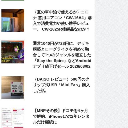
（夏の車中泊で使えるか）コロ
ナ 窓用エアコン「CW-16A4」購
入で消費電力や使い勝手レビュ
ー、 CW-1625R後継品なのか？
通常1040円が728円に、デッキ
構築とローグライクを初めて融
合して1つのジャンルを確立した
『Slay the Spire』などAndroid
アプリ値下げセール 2026/08/02
（DAISO レビュー）500円のク
リップ式USB「Mini Fan」購入
した話。
【MNPその後】ドコモを4ヶ月
で解約、iPhone17の2年レンタ
ルだけ継続に