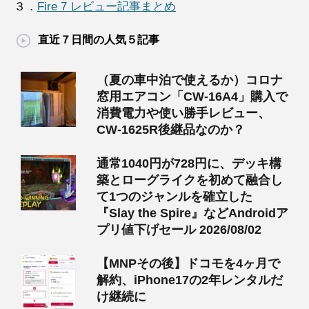
３．
Fire 7 レビュー記事まとめ
直近７日間の人気５記事
（夏の車中泊で使えるか）コロナ
窓用エアコン「CW-16A4」購入で
消費電力や使い勝手レビュー、
CW-1625R後継品なのか？
通常1040円が728円に、デッキ構
築とローグライクを初めて融合し
て1つのジャンルを確立した
『Slay the Spire』などAndroidア
プリ値下げセール 2026/08/02
【MNPその後】ドコモを4ヶ月で
解約、iPhone17の2年レンタルだ
け継続に