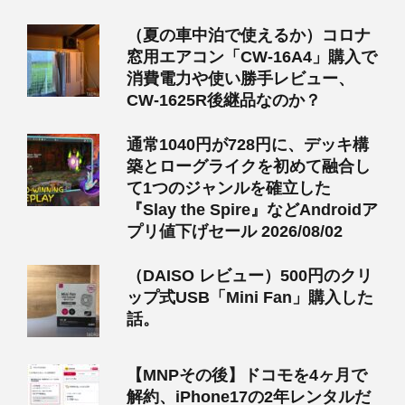
（夏の車中泊で使えるか）コロナ
窓用エアコン「CW-16A4」購入で
消費電力や使い勝手レビュー、
CW-1625R後継品なのか？
通常1040円が728円に、デッキ構
築とローグライクを初めて融合し
て1つのジャンルを確立した
『Slay the Spire』などAndroidア
プリ値下げセール 2026/08/02
（DAISO レビュー）500円のクリ
ップ式USB「Mini Fan」購入した
話。
【MNPその後】ドコモを4ヶ月で
解約、iPhone17の2年レンタルだ