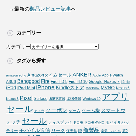
→最新の
製品レビュー記事
へ
カテゴリー
カテゴリー
タグから探す
ANKER
Amazonタイムセール
Apple Watch
amazon echo
Apple
Fire
Banggood
Google Nexus 7
Fire HD 10
ASUS
Fire HD 8
IIJmio
iPhone
iPad
Kindleストア
MVNO
iPad Mini
Nexus 5
MacBook
アプリ
Pixel
Surface
USB機器
Nexus 6
USB充電器
Windows 10
セール
クーポン
スマートウ
ゲーム機
ゲーム
カメラ
セール
ォッチ
ディスプレイ
モバイルバッ
ドコモ
ドコモMVNO
新製品
モバイル通信
リーク
テリー
任天堂
噂
第2
楽天モバイル