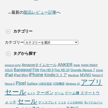
ー
→最新の
製品レビュー記事
へ
カテゴリー
カテゴリー
タグから探す
ANKER
Amazonタイムセール
Apple Watch
amazon echo
Apple
Fire
Banggood
Google Nexus 7
Fire HD 10
ASUS
Fire HD 8
IIJmio
iPhone
iPad
Kindleストア
MVNO
iPad Mini
Nexus 5
MacBook
アプリ
Pixel
Surface
USB機器
Nexus 6
USB充電器
Windows 10
セール
クーポン
スマートウ
ゲーム機
ゲーム
カメラ
セール
ォッチ
ディスプレイ
モバイルバッ
ドコモ
ドコモMVNO