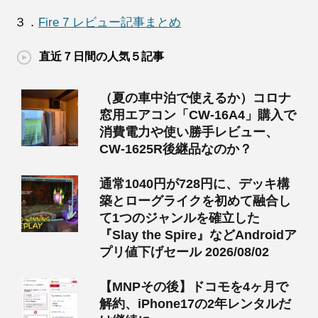
３．
Fire 7 レビュー記事まとめ
直近７日間の人気５記事
（夏の車中泊で使えるか）コロナ
窓用エアコン「CW-16A4」購入で
消費電力や使い勝手レビュー、
CW-1625R後継品なのか？
通常1040円が728円に、デッキ構
築とローグライクを初めて融合し
て1つのジャンルを確立した
『Slay the Spire』などAndroidア
プリ値下げセール 2026/08/02
【MNPその後】ドコモを4ヶ月で
解約、iPhone17の2年レンタルだ