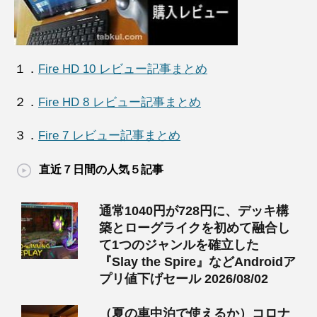
１．
Fire HD 10 レビュー記事まとめ
２．
Fire HD 8 レビュー記事まとめ
３．
Fire 7 レビュー記事まとめ
直近７日間の人気５記事
通常1040円が728円に、デッキ構
築とローグライクを初めて融合し
て1つのジャンルを確立した
『Slay the Spire』などAndroidア
プリ値下げセール 2026/08/02
（夏の車中泊で使えるか）コロナ