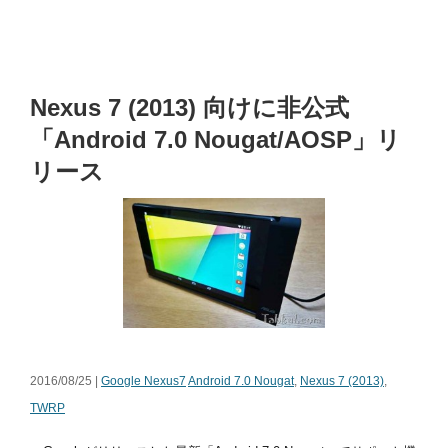
Nexus 7 (2013) 向けに非公式
「Android 7.0 Nougat/AOSP」リ
リース
2016/08/25 |
Google Nexus7
Android 7.0 Nougat
,
Nexus 7 (2013)
,
TWRP