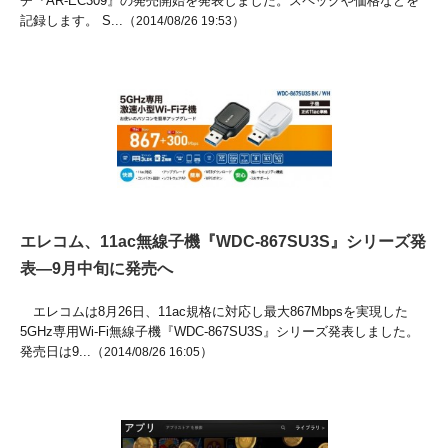
チ『AR-EC309』の発売開始を発表しました。スペックや価格などを
記録します。 S...（
）
2014/08/26 19:53
エレコム、11ac無線子機『WDC-867SU3S』シリーズ発
表―9月中旬に発売へ
エレコムは8月26日、11ac規格に対応し最大867Mbpsを実現した
5GHz専用Wi-Fi無線子機『WDC-867SU3S』シリーズ発表しました。
発売日は9...（
）
2014/08/26 16:05