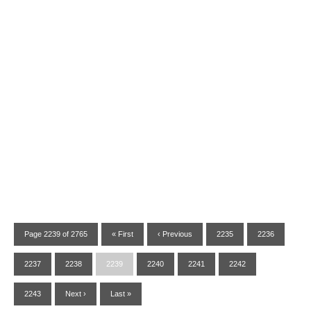
Page 2239 of 2765
« First
‹ Previous
2235
2236
2237
2238
2239
2240
2241
2242
2243
Next ›
Last »