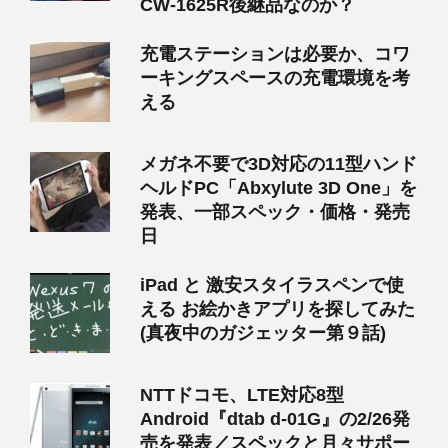
CW-1625R後継品なのか？
充電ステーションは必要か、コワ
ーキングスペースの充電環境を考
える
メガネ不要で3D対応の11型ハンド
ヘルドPC「Abxylute 3D One」を
発表、一部スペック・価格・発売
日
iPad と 激安スタイラスペンで使
える お絵かきアプリを探してみた
(真夜中のガジェッター第９話)
NTTドコモ、LTE対応8型
Android『dtab d-01G』の2/26発
売を発表／スペックと月々サポー