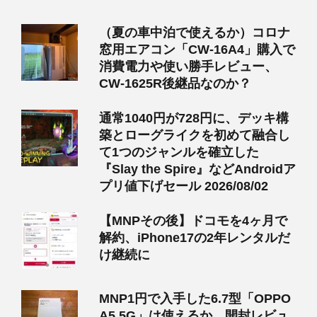
（夏の車中泊で使えるか）コロナ
窓用エアコン「CW-16A4」購入で
消費電力や使い勝手レビュー、
CW-1625R後継品なのか？
通常1040円が728円に、デッキ構
築とローグライクを初めて融合し
て1つのジャンルを確立した
『Slay the Spire』などAndroidア
プリ値下げセール 2026/08/02
【MNPその後】ドコモを4ヶ月で
解約、iPhone17の2年レンタルだ
け継続に
MNP1円で入手した6.7型「OPPO
A5 5G」は使えるか、開封レビュ