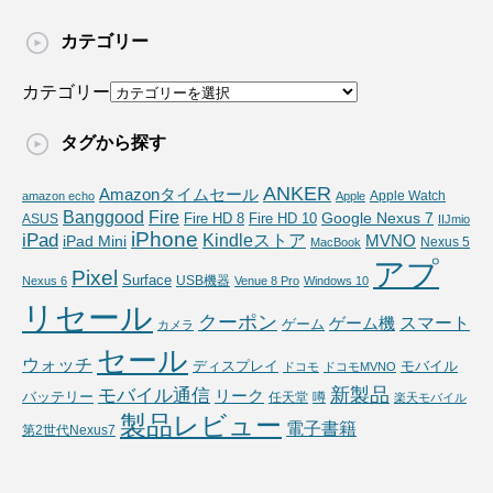
カテゴリー
カテゴリー
タグから探す
ANKER
Amazonタイムセール
Apple Watch
amazon echo
Apple
Fire
Banggood
Google Nexus 7
Fire HD 10
ASUS
Fire HD 8
IIJmio
iPhone
iPad
Kindleストア
MVNO
iPad Mini
Nexus 5
MacBook
アプ
Pixel
Surface
USB機器
Nexus 6
Venue 8 Pro
Windows 10
リセール
クーポン
スマート
ゲーム機
ゲーム
カメラ
セール
ウォッチ
ディスプレイ
モバイル
ドコモ
ドコモMVNO
新製品
モバイル通信
リーク
バッテリー
任天堂
噂
楽天モバイル
製品レビュー
電子書籍
第2世代Nexus7