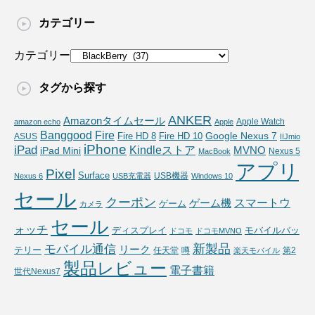
カテゴリー
カテゴリー
タグから探す
ANKER
Amazonタイムセール
Apple Watch
amazon echo
Apple
Fire
Banggood
Google Nexus 7
Fire HD 10
ASUS
Fire HD 8
IIJmio
iPhone
iPad
Kindleストア
MVNO
iPad Mini
Nexus 5
MacBook
アプリ
Pixel
Surface
USB機器
Nexus 6
USB充電器
Windows 10
セール
クーポン
スマートウ
ゲーム機
ゲーム
カメラ
セール
ォッチ
ディスプレイ
モバイルバッ
ドコモ
ドコモMVNO
新製品
モバイル通信
リーク
テリー
任天堂
噂
第2
楽天モバイル
製品レビュー
電子書籍
世代Nexus7