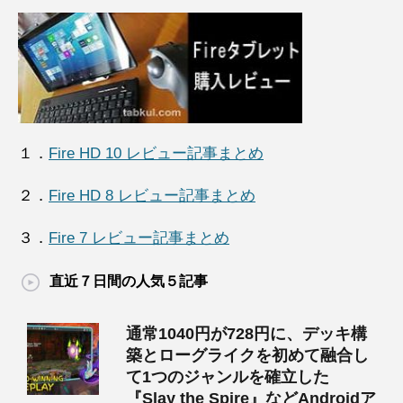
１．
Fire HD 10 レビュー記事まとめ
２．
Fire HD 8 レビュー記事まとめ
３．
Fire 7 レビュー記事まとめ
直近７日間の人気５記事
通常1040円が728円に、デッキ構
築とローグライクを初めて融合し
て1つのジャンルを確立した
『Slay the Spire』などAndroidア