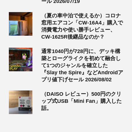
ール 2026/07/19
（夏の車中泊で使えるか）コロナ
窓用エアコン「CW-16A4」購入で
消費電力や使い勝手レビュー、
CW-1625R後継品なのか？
通常1040円が728円に、デッキ構
築とローグライクを初めて融合し
て1つのジャンルを確立した
『Slay the Spire』などAndroidア
プリ値下げセール 2026/08/02
（DAISO レビュー）500円のクリ
ップ式USB「Mini Fan」購入した
話。