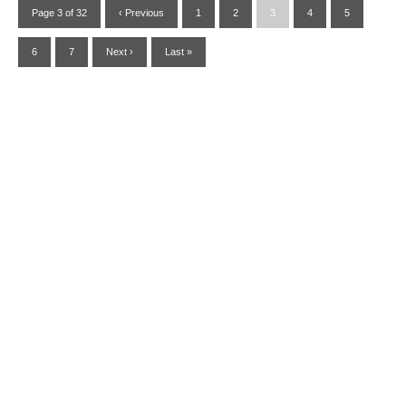
Page 3 of 32
‹ Previous
1
2
3
4
5
6
7
Next ›
Last »