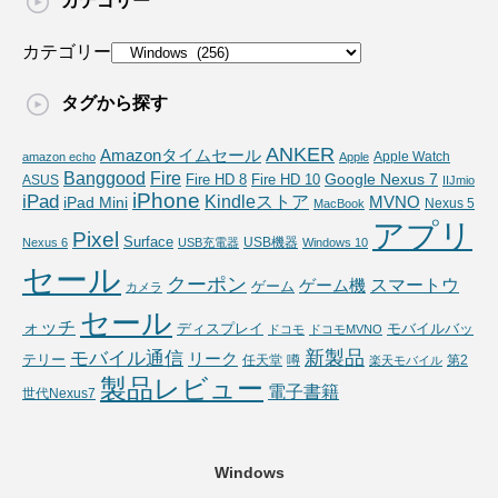
カテゴリー
カテゴリー
タグから探す
ANKER
Amazonタイムセール
Apple Watch
amazon echo
Apple
Fire
Banggood
Google Nexus 7
Fire HD 10
ASUS
Fire HD 8
IIJmio
iPhone
iPad
Kindleストア
MVNO
iPad Mini
Nexus 5
MacBook
アプリ
Pixel
Surface
USB機器
Nexus 6
USB充電器
Windows 10
セール
クーポン
スマートウ
ゲーム機
ゲーム
カメラ
セール
ォッチ
ディスプレイ
モバイルバッ
ドコモ
ドコモMVNO
新製品
モバイル通信
リーク
テリー
任天堂
噂
第2
楽天モバイル
製品レビュー
電子書籍
世代Nexus7
Windows