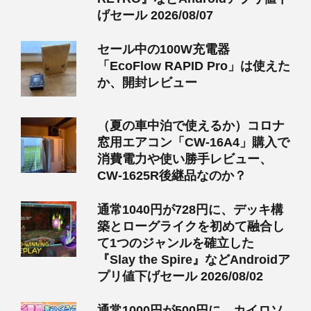
げセール 2026/08/07
セール中の100W充電器
「EcoFlow RAPID Pro」は使えた
か、開封レビュー
（夏の車中泊で使えるか）コロナ
窓用エアコン「CW-16A4」購入で
消費電力や使い勝手レビュー、
CW-1625R後継品なのか？
通常1040円が728円に、デッキ構
築とローグライクを初めて融合し
て1つのジャンルを確立した
『Slay the Spire』などAndroidア
プリ値下げセール 2026/08/02
通常1000円が500円に、カイロソ