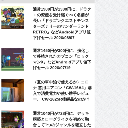
通常1900円が1330円に、ドラク
エの資産を受け継ぐべく名前が
長い『ドラゴンクエストモンス
ターズテリーのワンダーランド
RETRO』などAndroidアプリ値
下げセール 2026/08/07
通常1450円が300円に、強化し
て移植されたカプコン『ロック
マンX』などAndroidアプリ値下
げセール 2026/07/19
（夏の車中泊で使えるか）コロ
ナ 窓用エアコン「CW-16A4」購
入で消費電力や使い勝手レビュ
ー、 CW-1625R後継品なのか？
通常1040円が728円に、デッキ
構築とローグライクを初めて融
合して1つのジャンルを確立した