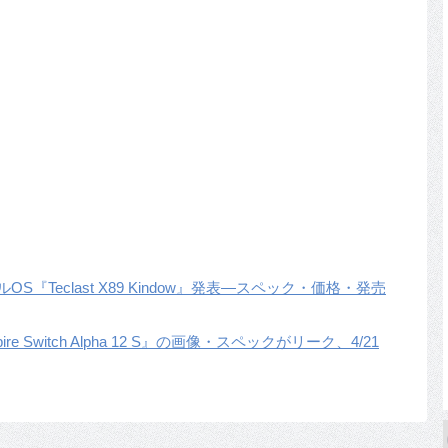
ルOS『Teclast X89 Kindow』発表―スペック・価格・発売
e Switch Alpha 12 S』の画像・スペックがリーク、4/21