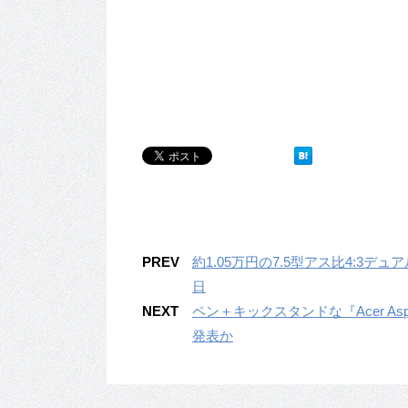
PREV
約1.05万円の7.5型アス比4:3デュア
日
NEXT
ペン＋キックスタンドな『Acer Aspir
発表か