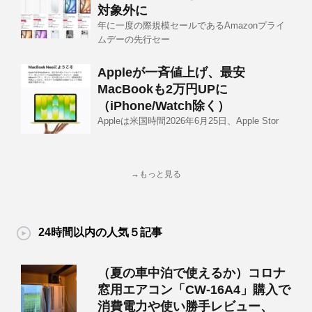
対象外に
年に一度の際規模セールであるAmazonプライ
ムデーの先行セー
Appleが一斉値上げ、最安
MacBookも2万円UPに
（iPhone/Watch除く）
Appleは米国時間2026年6月25日、Apple Stor
→もっと見る
24時間以内の人気５記事
（夏の車中泊で使えるか）コロナ
窓用エアコン「CW-16A4」購入で
消費電力や使い勝手レビュー、