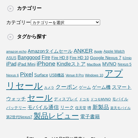
カテゴリー
カテゴリー
タグから探す
ANKER
Amazonタイムセール
Apple Watch
amazon echo
Apple
Fire
Banggood
Google Nexus 7
Fire HD 10
ASUS
Fire HD 8
IIJmio
iPhone
iPad
Kindleストア
MVNO
iPad Mini
Nexus 5
MacBook
アプ
Pixel
Surface
USB機器
Nexus 6
Venue 8 Pro
Windows 10
リセール
クーポン
スマート
ゲーム機
ゲーム
カメラ
セール
ウォッチ
ディスプレイ
モバイル
ドコモ
ドコモMVNO
新製品
モバイル通信
リーク
バッテリー
任天堂
噂
楽天モバイル
製品レビュー
電子書籍
第2世代Nexus7