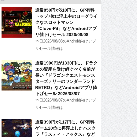
通常850円が510円に、GP有料
トップ7位に浮上中のローグライ
クなスロットマシン
『CloverPit』などAndroidアプ
リ値下げセール 2026/08/08
本日2026/08/08のAndroid向けアプ
リセール情報は
通常1900円が1330円に、ドラク
エの資産を受け継ぐべく名前が
長い『ドラゴンクエストモンス
ターズテリーのワンダーランド
RETRO』などAndroidアプリ値
下げセール 2026/08/07
本日2026/08/07のAndroid向けアプ
リセール情報は
通常390円が117円に、GP有料
ゲーム20位に再浮上したハスク
ラ『ラスティ・アックス』など