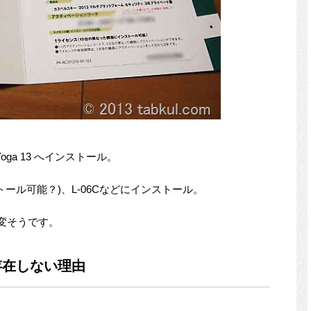
vo Yoga 13 へインストール。
e HD(インストール可能？)、L-06Cなどにインストール。
変そうです。
存在しない理由