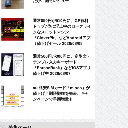
たか、開封レビュー
通常850円が510円に、GP有料
トップ7位に浮上中のローグライ
クなスロットマシン
『CloverPit』などAndroidアプ
リ値下げセール 2026/08/08
通常500円が300円に、定型文・
テンプレ入力キーボード
『PhraseRack』などiOSアプリ
値下げ中 2026/08/07
au 格安SIMカード『mineo』が
値下げ／制限撤廃を発表、キャ
ンペーンで早期増量も
特集ページ