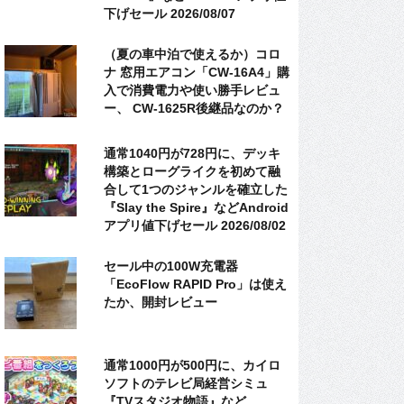
下げセール 2026/08/07
（夏の車中泊で使えるか）コロ
ナ 窓用エアコン「CW-16A4」購
入で消費電力や使い勝手レビュ
ー、 CW-1625R後継品なのか？
通常1040円が728円に、デッキ
構築とローグライクを初めて融
合して1つのジャンルを確立した
『Slay the Spire』などAndroid
アプリ値下げセール 2026/08/02
セール中の100W充電器
「EcoFlow RAPID Pro」は使え
たか、開封レビュー
通常1000円が500円に、カイロ
ソフトのテレビ局経営シミュ
『TVスタジオ物語』など