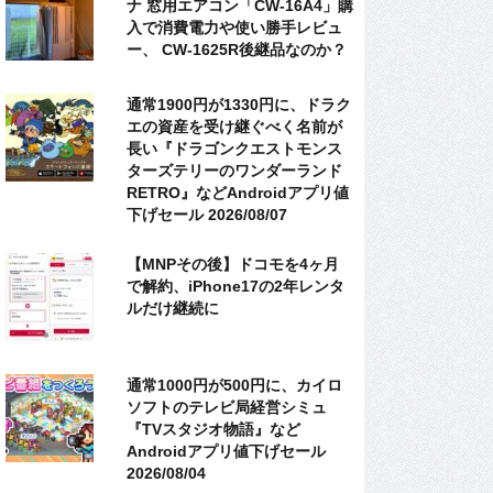
ナ 窓用エアコン「CW-16A4」購
入で消費電力や使い勝手レビュ
ー、 CW-1625R後継品なのか？
通常1900円が1330円に、ドラク
エの資産を受け継ぐべく名前が
長い『ドラゴンクエストモンス
ターズテリーのワンダーランド
RETRO』などAndroidアプリ値
下げセール 2026/08/07
【MNPその後】ドコモを4ヶ月
で解約、iPhone17の2年レンタ
ルだけ継続に
通常1000円が500円に、カイロ
ソフトのテレビ局経営シミュ
『TVスタジオ物語』など
Androidアプリ値下げセール
2026/08/04