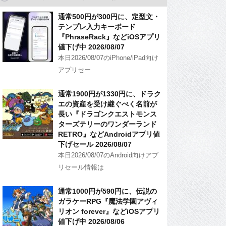
通常500円が300円に、定型文・
テンプレ入力キーボード
『PhraseRack』などiOSアプリ
値下げ中 2026/08/07
本日2026/08/07のiPhone/iPad向け
アプリセー
通常1900円が1330円に、ドラク
エの資産を受け継ぐべく名前が
長い『ドラゴンクエストモンス
ターズテリーのワンダーランド
RETRO』などAndroidアプリ値
下げセール 2026/08/07
本日2026/08/07のAndroid向けアプ
リセール情報は
通常1000円が590円に、伝説の
ガラケーRPG『魔法学園アヴィ
リオン forever』などiOSアプリ
値下げ中 2026/08/06