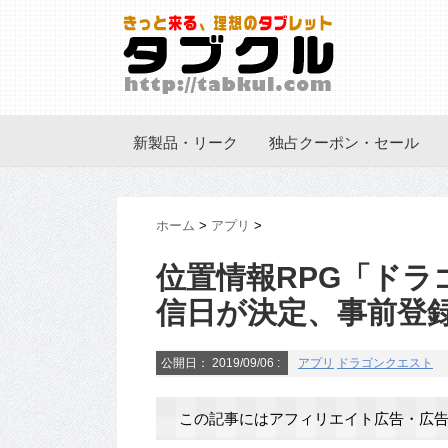
新製品・リーク
独占クーポン・セール
ホーム
>
アプリ
>
位置情報RPG「ド
信日が決定、事前登
公開日：
2019/09/06
:
アプリ
ドラゴンクエスト
この記事にはアフィリエイト広告・広告