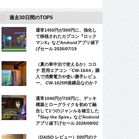
過去30日間のTOP5
通常1450円が300円に、強化し
て移植されたカプコン『ロック
マンX』などAndroidアプリ値下
げセール 2026/07/19
（夏の車中泊で使えるか）コロ
ナ 窓用エアコン「CW-16A4」購
入で消費電力や使い勝手レビュ
ー、 CW-1625R後継品なのか？
通常1040円が728円に、デッキ
構築とローグライクを初めて融
合して1つのジャンルを確立した
『Slay the Spire』などAndroid
アプリ値下げセール 2026/08/02
（DAISO レビュー）500円のク