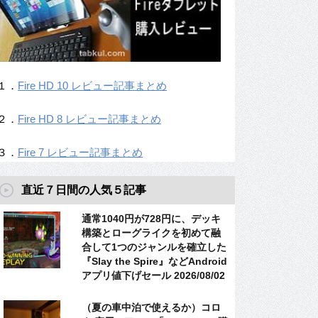
１．
Fire HD 10 レビュー記事まとめ
２．
Fire HD 8 レビュー記事まとめ
３．
Fire 7 レビュー記事まとめ
直近７日間の人気５記事
通常1040円が728円に、デッキ
構築とローグライクを初めて融
合して1つのジャンルを確立した
『Slay the Spire』などAndroid
アプリ値下げセール 2026/08/02
（夏の車中泊で使えるか）コロ