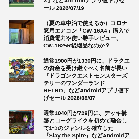
X』などAndroidアプリ値下げセ
ール 2026/07/19
（夏の車中泊で使えるか）コロナ
窓用エアコン「CW-16A4」購入で
消費電力や使い勝手レビュー、
CW-1625R後継品なのか？
通常1900円が1330円に、ドラクエ
の資産を受け継ぐべく名前が長い
『ドラゴンクエストモンスターズ
テリーのワンダーランド
RETRO』などAndroidアプリ値下
げセール 2026/08/07
通常1040円が728円に、デッキ構
築とローグライクを初めて融合し
て1つのジャンルを確立した
『Slay the Spire』などAndroidア