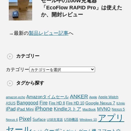
セール中の100W充電器
「EcoFlow RAPID Pro」は使えた
か、開封レビュー
→最新の
製品レビュー記事
へ
カテゴリー
カテゴリー
タグから探す
ANKER
Amazonタイムセール
Apple Watch
amazon echo
Apple
Fire
Banggood
Google Nexus 7
Fire HD 10
ASUS
Fire HD 8
IIJmio
iPhone
iPad
Kindleストア
MVNO
iPad Mini
Nexus 5
MacBook
アプリ
Pixel
Surface
USB機器
Nexus 6
USB充電器
Windows 10
セール
クーポン
スマートウ
ゲーム機