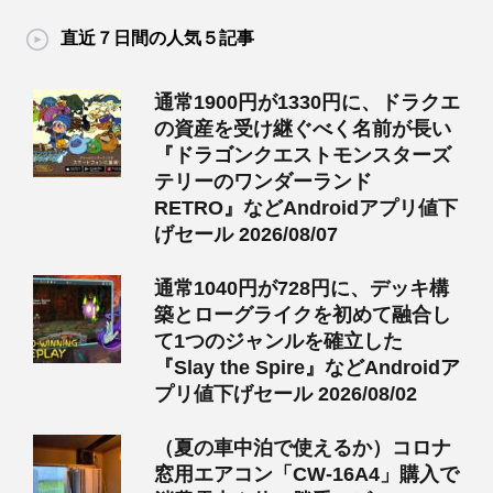
直近７日間の人気５記事
通常1900円が1330円に、ドラクエ
の資産を受け継ぐべく名前が長い
『ドラゴンクエストモンスターズ
テリーのワンダーランド
RETRO』などAndroidアプリ値下
げセール 2026/08/07
通常1040円が728円に、デッキ構
築とローグライクを初めて融合し
て1つのジャンルを確立した
『Slay the Spire』などAndroidア
プリ値下げセール 2026/08/02
（夏の車中泊で使えるか）コロナ
窓用エアコン「CW-16A4」購入で