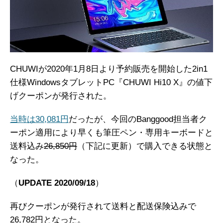
CHUWIが2020年1月8日より予約販売を開始した2in1
仕様WindowsタブレットPC『CHUWI Hi10 X』の値下
げクーポンが発行された。
当時は30,081円
だったが、今回のBanggood担当者ク
ーポン適用により早くも筆圧ペン・専用キーボードと
送料込み
26,850円
（下記に更新）で購入できる状態と
なった。
（
UPDATE 2020/09/18
）
再びクーポンが発行されて送料と配送保険込みで
26,782円となった。