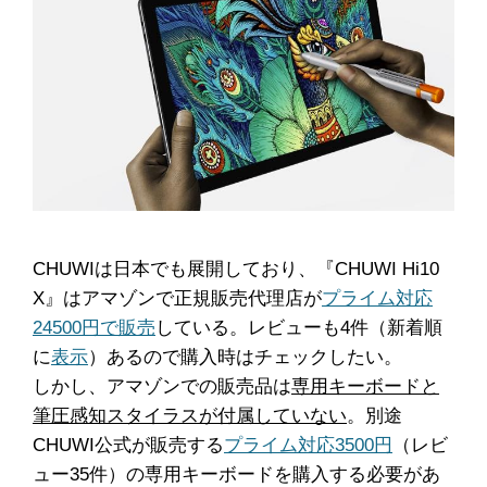
CHUWIは日本でも展開しており、『CHUWI Hi10
X』はアマゾンで正規販売代理店が
プライム対応
24500円で販売
している。レビューも4件（新着順
に
表示
）あるので購入時はチェックしたい。
しかし、アマゾンでの販売品は
専用キーボードと
筆圧感知スタイラスが付属していない
。別途
CHUWI公式が販売する
プライム対応3500円
（レビ
ュー35件）の専用キーボードを購入する必要があ