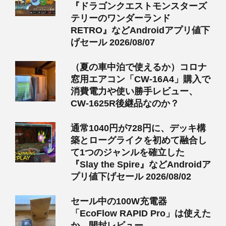
『ドラゴンクエストモンスターズ
テリーのワンダーランド
RETRO』などAndroidアプリ値下
げセール 2026/08/07
（夏の車中泊で使えるか）コロナ
窓用エアコン「CW-16A4」購入で
消費電力や使い勝手レビュー、
CW-1625R後継品なのか？
通常1040円が728円に、デッキ構
築とローグライクを初めて融合し
て1つのジャンルを確立した
『Slay the Spire』などAndroidア
プリ値下げセール 2026/08/02
セール中の100W充電器
「EcoFlow RAPID Pro」は使えた
か、開封レビュー