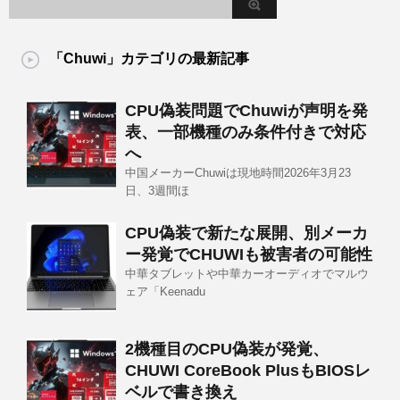
「Chuwi」カテゴリの最新記事
CPU偽装問題でChuwiが声明を発
表、一部機種のみ条件付きで対応
へ
中国メーカーChuwiは現地時間2026年3月23
日、3週間ほ
CPU偽装で新たな展開、別メーカ
ー発覚でCHUWIも被害者の可能性
中華タブレットや中華カーオーディオでマルウ
ェア「Keenadu
2機種目のCPU偽装が発覚、
CHUWI CoreBook PlusもBIOSレ
ベルで書き換え