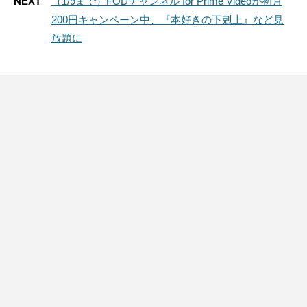
NEXT
（1/9まで）FODチャンネル for Prime Videoが初月
200円キャンペーン中、『本好きの下剋上』など見
放題に