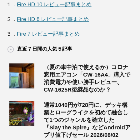
１．
Fire HD 10 レビュー記事まとめ
２．
Fire HD 8 レビュー記事まとめ
３．
Fire 7 レビュー記事まとめ
直近７日間の人気５記事
（夏の車中泊で使えるか）コロナ
窓用エアコン「CW-16A4」購入で
消費電力や使い勝手レビュー、
CW-1625R後継品なのか？
通常1040円が728円に、デッキ構
築とローグライクを初めて融合し
て1つのジャンルを確立した
『Slay the Spire』などAndroidア
プリ値下げセール 2026/08/02