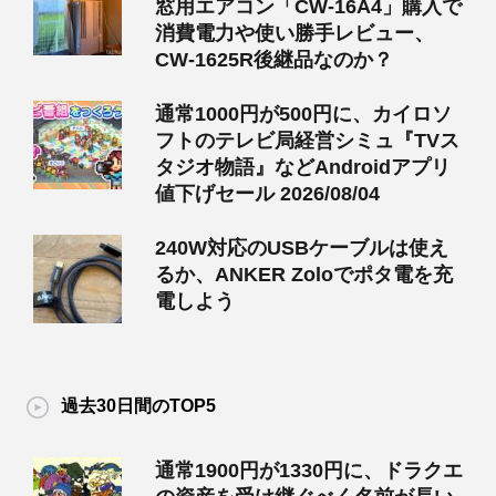
窓用エアコン「CW-16A4」購入で
消費電力や使い勝手レビュー、
CW-1625R後継品なのか？
通常1000円が500円に、カイロソ
フトのテレビ局経営シミュ『TVス
タジオ物語』などAndroidアプリ
値下げセール 2026/08/04
240W対応のUSBケーブルは使え
るか、ANKER Zoloでポタ電を充
電しよう
過去30日間のTOP5
通常1900円が1330円に、ドラクエ