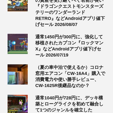
の資産を受け継ぐべく名前が長い
『ドラゴンクエストモンスターズ
テリーのワンダーランド
RETRO』などAndroidアプリ値下
げセール 2026/08/07
通常1450円が300円に、強化して
移植されたカプコン『ロックマン
X』などAndroidアプリ値下げセ
ール 2026/07/19
（夏の車中泊で使えるか）コロナ
窓用エアコン「CW-16A4」購入で
消費電力や使い勝手レビュー、
CW-1625R後継品なのか？
通常1040円が728円に、デッキ構
築とローグライクを初めて融合し
て1つのジャンルを確立した