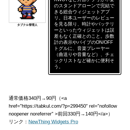
のスタンドアローンで完結で
きる総合ウィジェットアプ
リ。日本ユーザーのレビュー
を見る限り、時計やバッテリ
タブクル管理人
ーといったウィジェットは誤
差もなく正確とのこと。歩数
計の表示やバイブのON/OFF
トグルに、音楽プレーヤー
（曲送りや音量など）、チェ
ックリストなど確かに便利そ
う。
通常価格340円→90円（<a
href=”https://tabkul.com/?p=299450″ rel=”nofollow
noopener noreferrer” >前回330円→140円</a>）
リンク：
NewThing Widgets Pro