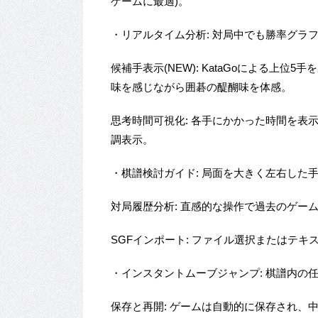
ゲームに最適)。
・リアルタイム分析: 対局中でも勝率グラ
候補手表示(NEW): KataGoによる上
味を感じながら囲碁の醍醐味を体感。
思考時間可視化: 各手にかかった時間を表示
調表示。
・棋譜検討ガイド: 局面を大きく左右した
対局履歴分析: 直感的な操作で過去のゲー
SGFインポート: ファイル選択またはテ
・インスタントムーブジャンプ: 棋譜内の
保存と再開: ゲームは自動的に保存され、