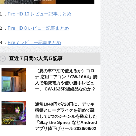
１．
Fire HD 10 レビュー記事まとめ
２．
Fire HD 8 レビュー記事まとめ
３．
Fire 7 レビュー記事まとめ
直近７日間の人気５記事
（夏の車中泊で使えるか）コロ
ナ 窓用エアコン「CW-16A4」購
入で消費電力や使い勝手レビュ
ー、 CW-1625R後継品なのか？
通常1040円が728円に、デッキ
構築とローグライクを初めて融
合して1つのジャンルを確立した
『Slay the Spire』などAndroid
アプリ値下げセール 2026/08/02