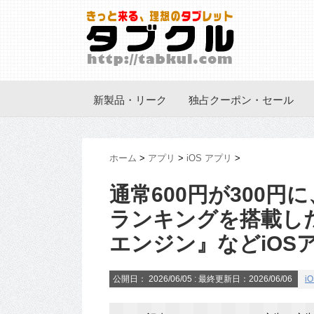
新製品・リーク
独占クーポン・セール
ホーム
>
アプリ
>
iOS アプリ
>
通常600円が300
ランキングを搭載した『‎
エンジン』などiOSアプ
公開日：
2026/06/05
: 最終更新日：2026/06/06
i