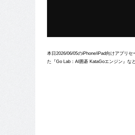
本日2026/06/05のiPhone/iPad
た『‎Go Lab：AI囲碁 KataGoエンジ