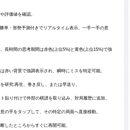
フや評価値を確認。
位5手を勝率・形勢予測付きでリアルタイム表示。一手一手の意
。長時間の思考期間は赤色(上位5%)と黄色(上位15%)で強
手は赤い背景で強調表示され、瞬時にミスを特定可能。
ムを研究:再生、巻き戻し、または早送り。
キスト貼り付けで外部の棋譜を取り込み、対局履歴に追加。
任意の手をタップして、その特定の局面へ直接移動。
中断したところからすぐに再開可能。