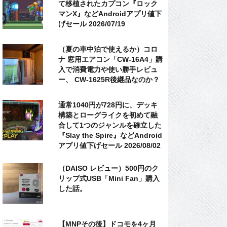
て移植されたカプコン『ロック
マンX』などAndroidアプリ値下
げセール 2026/07/19
（夏の車中泊で使えるか）コロ
ナ 窓用エアコン「CW-16A4」購
入で消費電力や使い勝手レビュ
ー、 CW-1625R後継品なのか？
通常1040円が728円に、デッキ
構築とローグライクを初めて融
合して1つのジャンルを確立した
『Slay the Spire』などAndroid
アプリ値下げセール 2026/08/02
（DAISO レビュー）500円のク
リップ式USB「Mini Fan」購入
した話。
【MNPその後】ドコモを4ヶ月