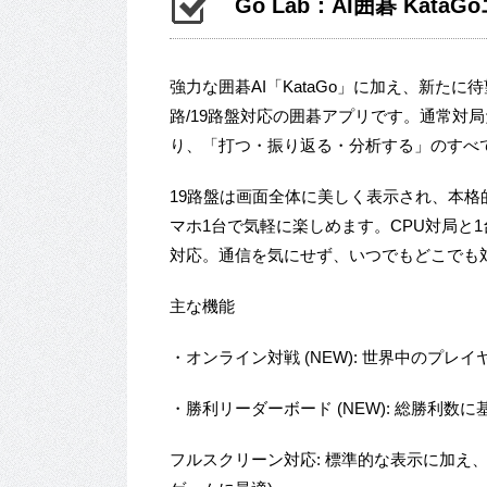
‎Go Lab：AI囲碁 Kata
強力な囲碁AI「KataGo」に加え、新た
路/19路盤対応の囲碁アプリです。通常対
り、「打つ・振り返る・分析する」のすべ
19路盤は画面全体に美しく表示され、本格
マホ1台で気軽に楽しめます。CPU対局と
対応。通信を気にせず、いつでもどこでも
主な機能
・オンライン対戦 (NEW): 世界中のプレ
・勝利リーダーボード (NEW): 総勝利数
フルスクリーン対応: 標準的な表示に加え、