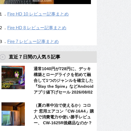
１．
Fire HD 10 レビュー記事まとめ
２．
Fire HD 8 レビュー記事まとめ
３．
Fire 7 レビュー記事まとめ
直近７日間の人気５記事
通常1040円が728円に、デッキ
構築とローグライクを初めて融
合して1つのジャンルを確立した
『Slay the Spire』などAndroid
アプリ値下げセール 2026/08/02
（夏の車中泊で使えるか）コロ
ナ 窓用エアコン「CW-16A4」購
入で消費電力や使い勝手レビュ
ー、 CW-1625R後継品なのか？