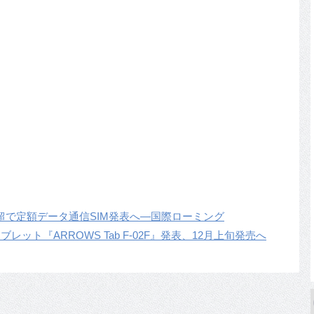
0カ国超で定額データ通信SIM発表へ―国際ローミング
ブレット『ARROWS Tab F-02F』発表、12月上旬発売へ