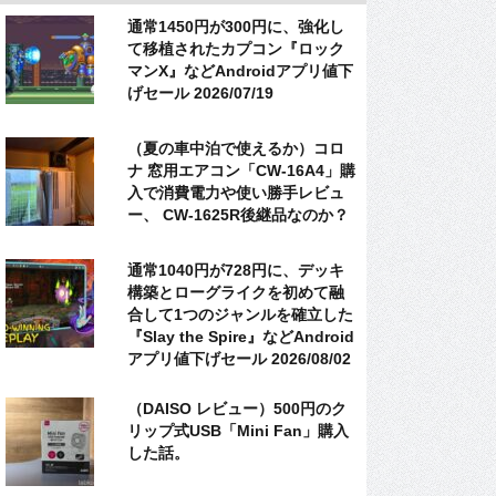
通常1450円が300円に、強化し
て移植されたカプコン『ロック
マンX』などAndroidアプリ値下
げセール 2026/07/19
（夏の車中泊で使えるか）コロ
ナ 窓用エアコン「CW-16A4」購
入で消費電力や使い勝手レビュ
ー、 CW-1625R後継品なのか？
通常1040円が728円に、デッキ
構築とローグライクを初めて融
合して1つのジャンルを確立した
『Slay the Spire』などAndroid
アプリ値下げセール 2026/08/02
（DAISO レビュー）500円のク
リップ式USB「Mini Fan」購入
した話。