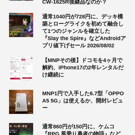
CW-1625R後継品なのか？
通常1040円が728円に、デッキ構
築とローグライクを初めて融合し
て1つのジャンルを確立した
『Slay the Spire』などAndroidア
プリ値下げセール 2026/08/02
【MNPその後】ドコモを4ヶ月で
解約、iPhone17の2年レンタルだ
け継続に
MNP1円で入手した6.7型「OPPO
A5 5G」は使えるか、開封レビュ
ー
通常860円が150円に、ケムコ
『RPG 風乗り勇者の物語』など