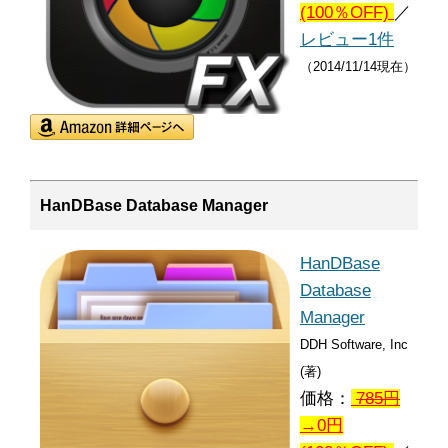
(100％OFF)
／
レビュー1件
（2014/11/14現在）
HanDBase Database Manager
HanDBase
Database
Manager
DDH Software, Inc
(著)
価格：
785
円
→0円