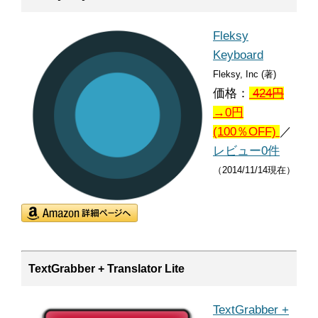
Fleksy
Keyboard
Fleksy, Inc (著)
価格：
424
円
→0円
(100％OFF)
／
レビュー0件
（2014/11/14現在）
TextGrabber + Translator Lite
TextGrabber +