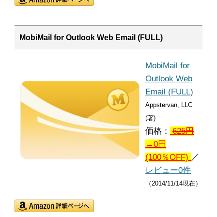
MobiMail for Outlook Web Email (FULL)
MobiMail for
Outlook Web
Email (FULL)
Appstervan, LLC
(著)
価格：
625
円
→0円
(100％OFF)
／
レビュー0件
（2014/11/14現在）