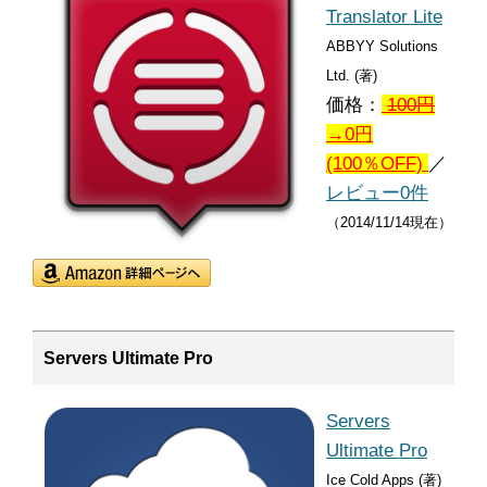
Translator Lite
ABBYY Solutions
Ltd. (著)
価格：
100
円
→0円
(100％OFF)
／
レビュー0件
（2014/11/14現在）
Servers Ultimate Pro
Servers
Ultimate Pro
Ice Cold Apps (著)