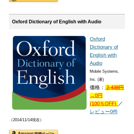
Oxford Dictionary of English with Audio
Oxford
Dictionary of
English with
Audio
Mobile Systems,
Inc. (著)
価格：
2,438
円
→0円
(100％OFF)
／
レビュー0件
（2014/11/14現在）