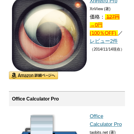
XnRetro Pro
XnView (著)
価格：
127
円
→0円
(100％OFF)
／
レビュー2件
（2014/11/14現在）
Office Calculator Pro
Office
Calculator Pro
taobits.net (著)