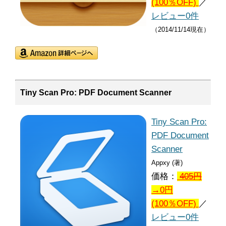
(100％OFF)
／
レビュー0件
（2014/11/14現在）
Tiny Scan Pro: PDF Document Scanner
Tiny Scan Pro:
PDF Document
Scanner
Appxy (著)
価格：
405
円
→0円
(100％OFF)
／
レビュー0件