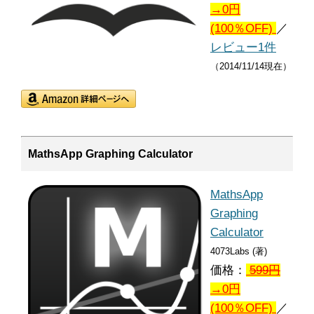
→0円
(100％OFF)
／
レビュー1件
（2014/11/14現在）
MathsApp Graphing Calculator
MathsApp
Graphing
Calculator
4073Labs (著)
価格：
599
円
→0円
(100％OFF)
／