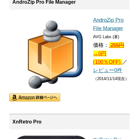
AndroZip Pro File Manager
AndroZip Pro
File Manager
AVG Labs (著)
価格：
255
円
→0円
(100％OFF)
／
レビュー0件
（2014/11/14現在）
XnRetro Pro