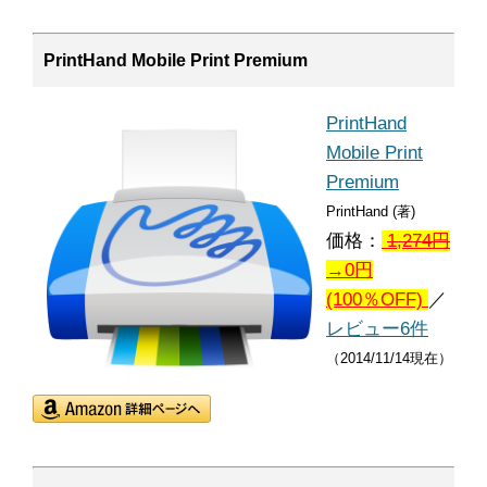
PrintHand Mobile Print Premium
PrintHand
Mobile Print
Premium
PrintHand (著)
価格：
1,274
円
→0円
(100％OFF)
／
レビュー6件
（2014/11/14現在）