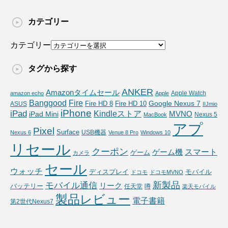
カテゴリー
カテゴリー
タグから探す
ANKER
Amazonタイムセール
Apple Watch
amazon echo
Apple
Fire
Banggood
Google Nexus 7
Fire HD 10
ASUS
Fire HD 8
IIJmio
iPhone
iPad
Kindleストア
MVNO
iPad Mini
Nexus 5
MacBook
アプ
Pixel
Surface
USB機器
Nexus 6
Venue 8 Pro
Windows 10
リセール
クーポン
スマート
ゲーム機
ゲーム
カメラ
セール
ウォッチ
ディスプレイ
モバイル
ドコモ
ドコモMVNO
新製品
モバイル通信
リーク
バッテリー
任天堂
噂
楽天モバイル
製品レビュー
電子書籍
第2世代Nexus7