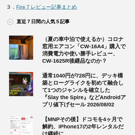
３．
Fire 7 レビュー記事まとめ
直近７日間の人気５記事
（夏の車中泊で使えるか）コロナ
窓用エアコン「CW-16A4」購入で
消費電力や使い勝手レビュー、
CW-1625R後継品なのか？
通常1040円が728円に、デッキ構
築とローグライクを初めて融合し
て1つのジャンルを確立した
『Slay the Spire』などAndroidア
プリ値下げセール 2026/08/02
【MNPその後】ドコモを4ヶ月で
解約、iPhone17の2年レンタルだ
け継続に