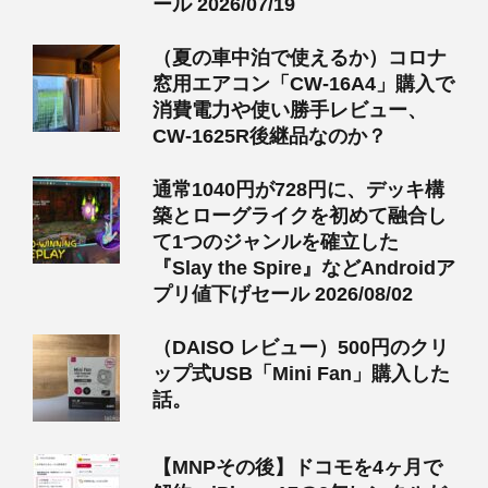
ール 2026/07/19
（夏の車中泊で使えるか）コロナ
窓用エアコン「CW-16A4」購入で
消費電力や使い勝手レビュー、
CW-1625R後継品なのか？
通常1040円が728円に、デッキ構
築とローグライクを初めて融合し
て1つのジャンルを確立した
『Slay the Spire』などAndroidア
プリ値下げセール 2026/08/02
（DAISO レビュー）500円のクリ
ップ式USB「Mini Fan」購入した
話。
【MNPその後】ドコモを4ヶ月で