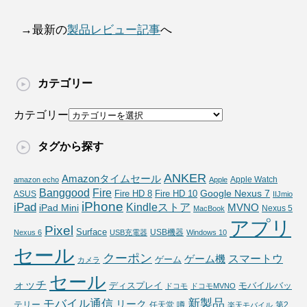
→最新の
製品レビュー記事
へ
カテゴリー
カテゴリー
タグから探す
ANKER
Amazonタイムセール
Apple Watch
amazon echo
Apple
Fire
Banggood
Google Nexus 7
Fire HD 10
ASUS
Fire HD 8
IIJmio
iPhone
iPad
Kindleストア
MVNO
iPad Mini
Nexus 5
MacBook
アプリ
Pixel
Surface
USB機器
Nexus 6
USB充電器
Windows 10
セール
クーポン
スマートウ
ゲーム機
ゲーム
カメラ
セール
ォッチ
ディスプレイ
モバイルバッ
ドコモ
ドコモMVNO
新製品
モバイル通信
リーク
テリー
任天堂
噂
第2
楽天モバイル