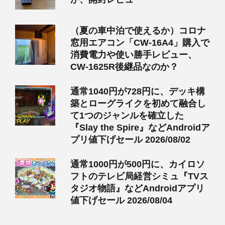
（夏の車中泊で使えるか）コロナ
窓用エアコン「CW-16A4」購入で
消費電力や使い勝手レビュー、
CW-1625R後継品なのか？
通常1040円が728円に、デッキ構
築とローグライクを初めて融合し
て1つのジャンルを確立した
『Slay the Spire』などAndroidア
プリ値下げセール 2026/08/02
通常1000円が500円に、カイロソ
フトのテレビ局経営シミュ『TVス
タジオ物語』などAndroidアプリ
値下げセール 2026/08/04