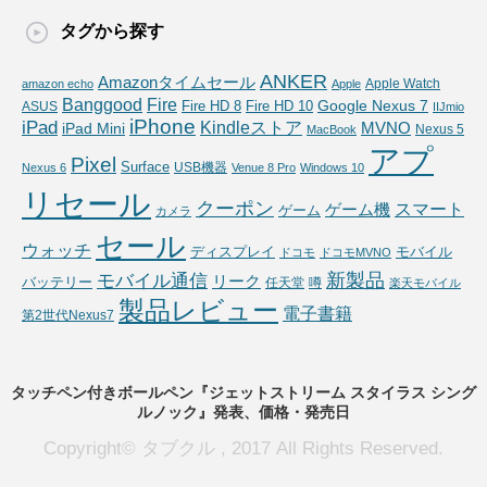
タグから探す
ANKER
Amazonタイムセール
Apple Watch
amazon echo
Apple
Fire
Banggood
Google Nexus 7
Fire HD 10
ASUS
Fire HD 8
IIJmio
iPhone
iPad
Kindleストア
MVNO
iPad Mini
Nexus 5
MacBook
アプ
Pixel
Surface
USB機器
Nexus 6
Venue 8 Pro
Windows 10
リセール
クーポン
スマート
ゲーム機
ゲーム
カメラ
セール
ウォッチ
ディスプレイ
モバイル
ドコモ
ドコモMVNO
新製品
モバイル通信
リーク
バッテリー
任天堂
噂
楽天モバイル
製品レビュー
電子書籍
第2世代Nexus7
タッチペン付きボールペン『ジェットストリーム スタイラス シング
ルノック』発表、価格・発売日
Copyright© タブクル , 2017 All Rights Reserved.