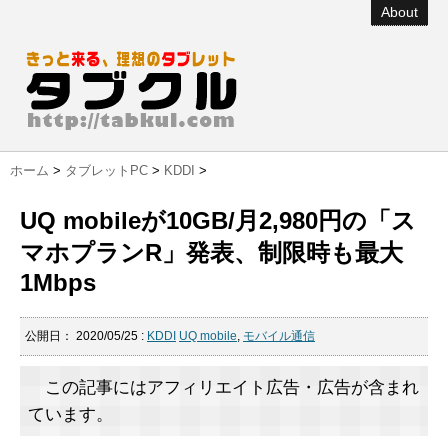
About
ホーム
>
タブレットPC
>
KDDI
>
UQ mobileが10GB/月2,980円の「ス
マホプランR」発表、制限時も最大
1Mbps
公開日：
2020/05/25
:
KDDI
UQ mobile
,
モバイル通信
この記事にはアフィリエイト広告・広告が含まれ
ています。