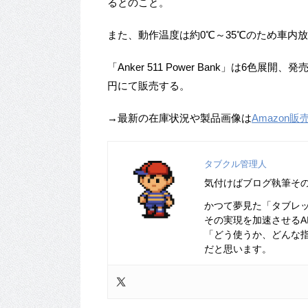
るとのこと。
また、動作温度は約0℃～35℃のため車内
「Anker 511 Power Bank」は6色展開
円にて販売する。
→最新の在庫状況や製品画像は
Amazon
タブクル管理人
気付けばブログ執筆そ
かつて夢見た「タブレ
その実現を加速させるA
「どう使うか、どんな
だと思います。