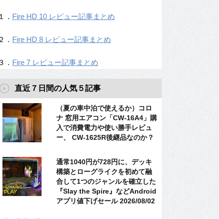
１．
Fire HD 10 レビュー記事まとめ
２．
Fire HD 8 レビュー記事まとめ
３．
Fire 7 レビュー記事まとめ
直近７日間の人気５記事
（夏の車中泊で使えるか）コロ
ナ 窓用エアコン「CW-16A4」購
入で消費電力や使い勝手レビュ
ー、 CW-1625R後継品なのか？
通常1040円が728円に、デッキ
構築とローグライクを初めて融
合して1つのジャンルを確立した
『Slay the Spire』などAndroid
アプリ値下げセール 2026/08/02