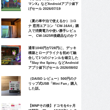
マンX』などAndroidアプリ値下
げセール 2026/07/19
（夏の車中泊で使えるか）コロ
ナ 窓用エアコン「CW-16A4」購
入で消費電力や使い勝手レビュ
ー、 CW-1625R後継品なのか？
通常1040円が728円に、デッキ
構築とローグライクを初めて融
合して1つのジャンルを確立した
『Slay the Spire』などAndroid
アプリ値下げセール 2026/08/02
（DAISO レビュー）500円のク
リップ式USB「Mini Fan」購入
した話。
【MNPその後】ドコモを4ヶ月