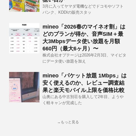
3月に入ってヤマダ電機などでドコモやソフト
バンク、KDDIの販売スタッ
mineo「2026春のマイネオ割」は
どのプランが得か、音声SIM＋最
大3Mbpsデータ使い放題を月額
660円（最大6ヶ月）〜
株式会社オプテージは2026年2月3日、マイピタ
にデータ使い放題を加え
mineo「パケット放題 1Mbps」は
安く使えるのか、レビュー調査結
果と楽天モバイル上限を価格比較
山奥にある中古別荘を購入して2年目、ようや
く軽キャンが完成した
→もっと見る