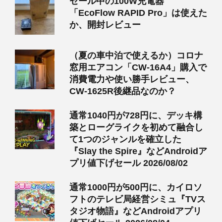
セール中の100W充電器
「EcoFlow RAPID Pro」は使えた
か、開封レビュー
（夏の車中泊で使えるか）コロナ
窓用エアコン「CW-16A4」購入で
消費電力や使い勝手レビュー、
CW-1625R後継品なのか？
通常1040円が728円に、デッキ構
築とローグライクを初めて融合し
て1つのジャンルを確立した
『Slay the Spire』などAndroidア
プリ値下げセール 2026/08/02
通常1000円が500円に、カイロソ
フトのテレビ局経営シミュ『TVス
タジオ物語』などAndroidアプリ