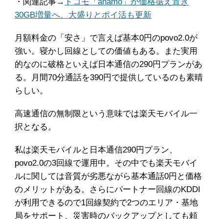
・関連記事→
ドコモ「ahamo」が価格据え置き
30GB増量へ、大盛りとポイ活も更新
月額料金の「安さ」で言えば基本0円のpovo2.0が
強い。寝かし回線としての価値もある。また実用
的なのに破格といえば日本通信の290円プランがあ
る。月間70分通話を390円で提供しているのも素晴
らしい。
高速通信の無制限という意味では楽天モバイル一
択となる。
私は楽天モバイルと日本通信290円プラン、
povo2.0の3回線で運用中。その中でも楽天モバイ
ルに関しては音質が劣悪ながら基本通話0円と価格
のメリットがある。さらにパートナー回線のKDDI
が利用できるので1回線契約で2つのエリア・基地
局をサポート、災害時のバックアップとしても頼