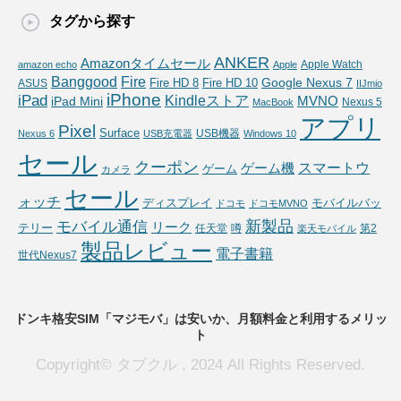
タグから探す
ANKER
Amazonタイムセール
Apple Watch
amazon echo
Apple
Fire
Banggood
Google Nexus 7
Fire HD 10
ASUS
Fire HD 8
IIJmio
iPhone
iPad
Kindleストア
MVNO
iPad Mini
Nexus 5
MacBook
アプリ
Pixel
Surface
USB機器
Nexus 6
USB充電器
Windows 10
セール
クーポン
スマートウ
ゲーム機
ゲーム
カメラ
セール
ォッチ
ディスプレイ
モバイルバッ
ドコモ
ドコモMVNO
新製品
モバイル通信
リーク
テリー
任天堂
噂
第2
楽天モバイル
製品レビュー
電子書籍
世代Nexus7
ドンキ格安SIM「マジモバ」は安いか、月額料金と利用するメリッ
ト
Copyright© タブクル , 2024 All Rights Reserved.