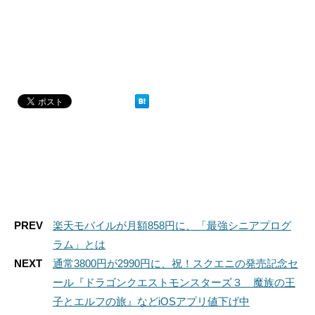
PREV
楽天モバイルが月額858円に、「最強シニアプログ
ラム」とは
NEXT
通常3800円が2990円に、祝！スクエニの発売記念セ
ール『ドラゴンクエストモンスターズ３ 魔族の王
子とエルフの旅』などiOSアプリ値下げ中