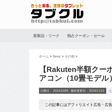
新製品・リーク
独占クーポン・セール
ホーム
>
News
>
その他
>
【Rakuten半額ク
アコン（10畳モデル）
公開日：
2024/10/05
: 最終更新日：2024/11/13
そ
この記事にはアフィリエイト広告・広告