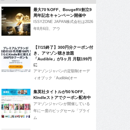
最大70％OFF、BougeRV創立9
周年記念キャンペーン開催中
ISSYZONE JAPAN株式会社は2026
年8月6日、アウ
【7/15終了】300円分クーポン付
き、アマゾン聴き放題
「Audible」が3ヶ月 月額199円
に
アマゾンジャパンの定額制オーデ
ィオブック「Audible(オー
集英社タイトルが50％OFF、
KIndleストアでクーポン配布中
アマゾンジャパンが開催している
年に一度のビッグセール「プライ
ム