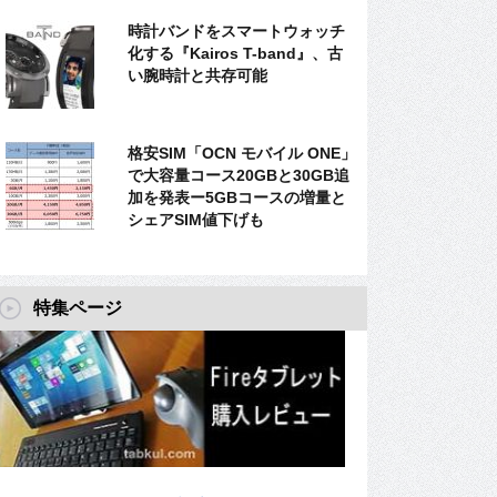
時計バンドをスマートウォッチ
化する『Kairos T-band』、古
い腕時計と共存可能
格安SIM「OCN モバイル ONE」
で大容量コース20GBと30GB追
加を発表ー5GBコースの増量と
シェアSIM値下げも
特集ページ