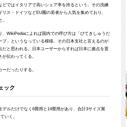
などではイタリアで高いシェア率を誇るという。その洗練
ギリス・ドイツなどEU圏の若者から人気を集めており、
と。
WikiPediaによれば国内での呼び方は「びてきしゅうだ
ープ」というなっている模様。その日本支社と言えるのが
点だと思われる。日本ユーザーからすれば日本に拠点を置
さが伝わってくる。
カーだったりする。
ェック
モデルだけでなく6畳用と14畳用があり、合計3サイズ展
していく。