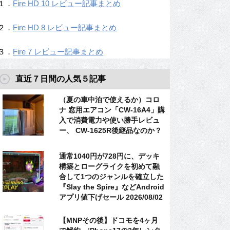
１．
Fire HD 10 レビュー記事まとめ
２．
Fire HD 8 レビュー記事まとめ
３．
Fire 7 レビュー記事まとめ
直近７日間の人気５記事
（夏の車中泊で使えるか）コロ
ナ 窓用エアコン「CW-16A4」購
入で消費電力や使い勝手レビュ
ー、 CW-1625R後継品なのか？
通常1040円が728円に、デッキ
構築とローグライクを初めて融
合して1つのジャンルを確立した
『Slay the Spire』などAndroid
アプリ値下げセール 2026/08/02
【MNPその後】ドコモを4ヶ月