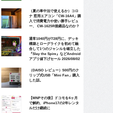
（夏の車中泊で使えるか）コロ
ナ 窓用エアコン「CW-16A4」購
入で消費電力や使い勝手レビュ
ー、 CW-1625R後継品なのか？
通常1040円が728円に、デッキ
構築とローグライクを初めて融
合して1つのジャンルを確立した
『Slay the Spire』などAndroid
アプリ値下げセール 2026/08/02
（DAISO レビュー）500円のク
リップ式USB「Mini Fan」購入
した話。
【MNPその後】ドコモを4ヶ月
で解約、iPhone17の2年レンタ
ルだけ継続に