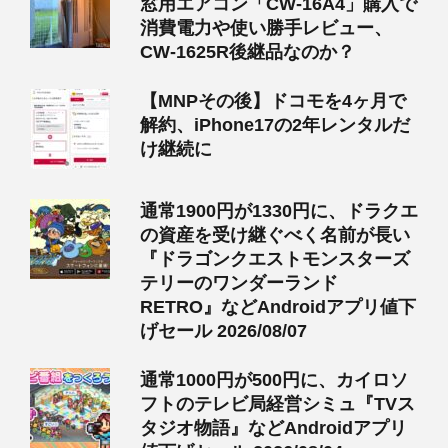
窓用エアコン「CW-16A4」購入で
消費電力や使い勝手レビュー、
CW-1625R後継品なのか？
【MNPその後】ドコモを4ヶ月で
解約、iPhone17の2年レンタルだ
け継続に
通常1900円が1330円に、ドラクエ
の資産を受け継ぐべく名前が長い
『ドラゴンクエストモンスターズ
テリーのワンダーランド
RETRO』などAndroidアプリ値下
げセール 2026/08/07
通常1000円が500円に、カイロソ
フトのテレビ局経営シミュ『TVス
タジオ物語』などAndroidアプリ