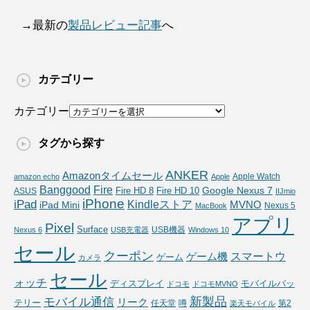
→最新の
製品レビュー記事
へ
カテゴリー
カテゴリー
タグから探す
ANKER
Amazonタイムセール
Apple Watch
amazon echo
Apple
Fire
Banggood
Google Nexus 7
Fire HD 10
ASUS
Fire HD 8
IIJmio
iPhone
iPad
Kindleストア
MVNO
iPad Mini
Nexus 5
MacBook
アプリ
Pixel
Surface
USB機器
Nexus 6
USB充電器
Windows 10
セール
クーポン
スマートウ
ゲーム機
ゲーム
カメラ
セール
ォッチ
ディスプレイ
モバイルバッ
ドコモ
ドコモMVNO
新製品
モバイル通信
リーク
テリー
任天堂
噂
第2
楽天モバイル