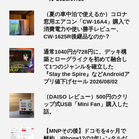
（夏の車中泊で使えるか）コロナ
窓用エアコン「CW-16A4」購入で
消費電力や使い勝手レビュー、
CW-1625R後継品なのか？
通常1040円が728円に、デッキ構
築とローグライクを初めて融合し
て1つのジャンルを確立した
『Slay the Spire』などAndroidア
プリ値下げセール 2026/08/02
（DAISO レビュー）500円のクリ
ップ式USB「Mini Fan」購入した
話。
【MNPその後】ドコモを4ヶ月で
解約、iPhone17の2年レンタルだ