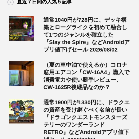
直近７日間の人気５記事
通常1040円が728円に、デッキ構
築とローグライクを初めて融合し
て1つのジャンルを確立した
『Slay the Spire』などAndroidア
プリ値下げセール 2026/08/02
（夏の車中泊で使えるか）コロナ
窓用エアコン「CW-16A4」購入で
消費電力や使い勝手レビュー、
CW-1625R後継品なのか？
通常1900円が1330円に、ドラクエ
の資産を受け継ぐべく名前が長い
『ドラゴンクエストモンスターズ
テリーのワンダーランド
RETRO』などAndroidアプリ値下