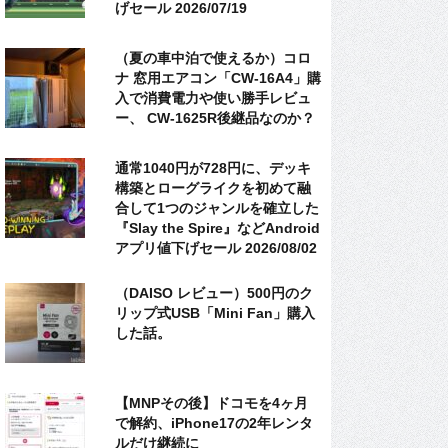
げセール 2026/07/19
（夏の車中泊で使えるか）コロ
ナ 窓用エアコン「CW-16A4」購
入で消費電力や使い勝手レビュ
ー、 CW-1625R後継品なのか？
通常1040円が728円に、デッキ
構築とローグライクを初めて融
合して1つのジャンルを確立した
『Slay the Spire』などAndroid
アプリ値下げセール 2026/08/02
（DAISO レビュー）500円のク
リップ式USB「Mini Fan」購入
した話。
【MNPその後】ドコモを4ヶ月
で解約、iPhone17の2年レンタ
ルだけ継続に