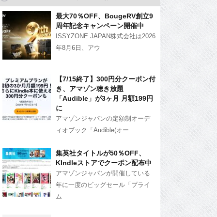
最大70％OFF、BougeRV創立9
周年記念キャンペーン開催中
ISSYZONE JAPAN株式会社は2026
年8月6日、アウ
【7/15終了】300円分クーポン付
き、アマゾン聴き放題
「Audible」が3ヶ月 月額199円
に
アマゾンジャパンの定額制オーデ
ィオブック「Audible(オー
集英社タイトルが50％OFF、
KIndleストアでクーポン配布中
アマゾンジャパンが開催している
年に一度のビッグセール「プライ
ム