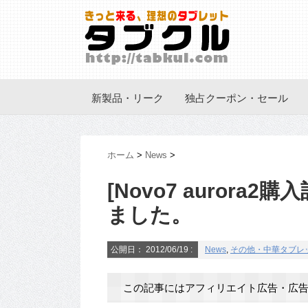
新製品・リーク
独占クーポン・セール
ホーム
>
News
>
[Novo7 aurora2
ました。
公開日：
2012/06/19
:
News
,
その他・中華タブレ
この記事にはアフィリエイト広告・広告