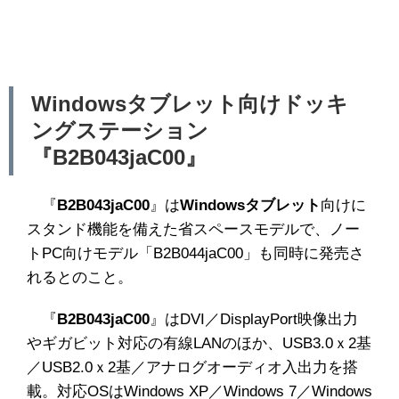
Windowsタブレット向けドッキ
ングステーション
『B2B043jaC00』
『
B2B043jaC00
』は
Windowsタブレット
向けに
スタンド機能を備えた省スペースモデルで、ノー
トPC向けモデル「B2B044jaC00」も同時に発売さ
れるとのこと。
『
B2B043jaC00
』はDVI／DisplayPort映像出力
やギガビット対応の有線LANのほか、USB3.0ｘ2基
／USB2.0ｘ2基／アナログオーディオ入出力を搭
載。対応OSはWindows XP／Windows 7／Windows