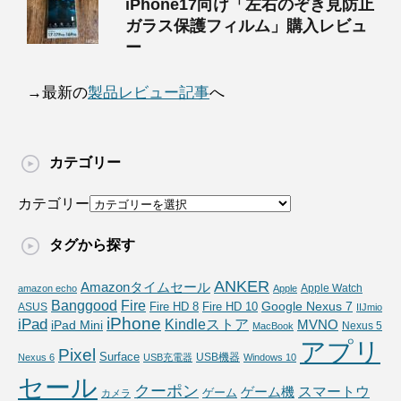
iPhone17向け「左右のぞき見防止
ガラス保護フィルム」購入レビュ
ー
→最新の
製品レビュー記事
へ
カテゴリー
カテゴリー
タグから探す
ANKER
Amazonタイムセール
Apple Watch
amazon echo
Apple
Fire
Banggood
Google Nexus 7
Fire HD 10
ASUS
Fire HD 8
IIJmio
iPhone
iPad
Kindleストア
MVNO
iPad Mini
Nexus 5
MacBook
アプリ
Pixel
Surface
USB機器
Nexus 6
USB充電器
Windows 10
セール
クーポン
スマートウ
ゲーム機
ゲーム
カメラ