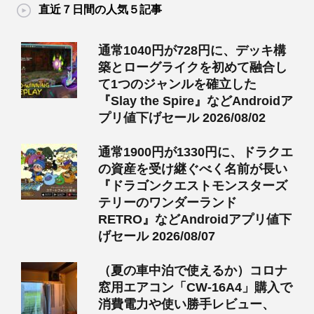
直近７日間の人気５記事
通常1040円が728円に、デッキ構
築とローグライクを初めて融合し
て1つのジャンルを確立した
『Slay the Spire』などAndroidア
プリ値下げセール 2026/08/02
通常1900円が1330円に、ドラクエ
の資産を受け継ぐべく名前が長い
『ドラゴンクエストモンスターズ
テリーのワンダーランド
RETRO』などAndroidアプリ値下
げセール 2026/08/07
（夏の車中泊で使えるか）コロナ
窓用エアコン「CW-16A4」購入で
消費電力や使い勝手レビュー、