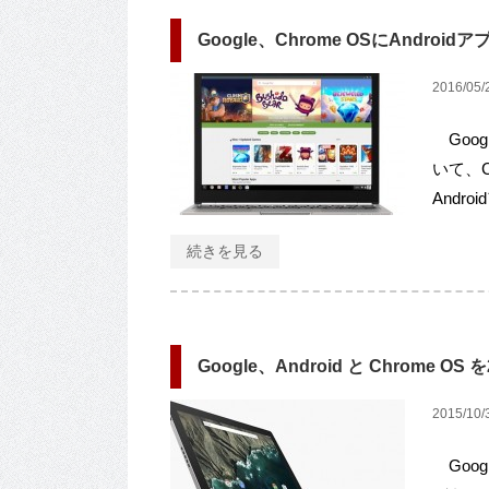
Google、Chrome OSにAndroi
2016/05/
Goog
いて、C
Andro
続きを見る
Google、Android と Chrome O
2015/10/
Googl