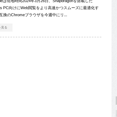
gleは現地時間2024年3月26日、Snapdragonを搭載した
ows PC向けにWeb閲覧をより高速かつスムーズに最適化す
互換のChromeブラウザを今週中にリ...
を見る