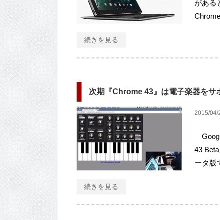
があるとT
Chrome
続きを見る
次期『Chrome 43』は電子楽器を
2015/04/
Goog
43 B
ータ版では
続きを見る