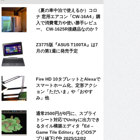
（夏の車中泊で使えるか）コロ
ナ 窓用エアコン「CW-16A4」購
入で消費電力や使い勝手レビュ
ー、 CW-1625R後継品なのか？
Z3775版『ASUS T100TA』は7
月の第1週に発売予定
Fire HD 10タブレットとAlexaで
スマートホーム化、定形アクシ
ョン「ただいま」や「おやす
み」他
通常2500円が0円に、スプライ
トシート対応でUnityに出力でき
るタイル構築エディタ『Ed –
Game Tile Editor』などiOSア
プリ値下げ中 2025/12/02