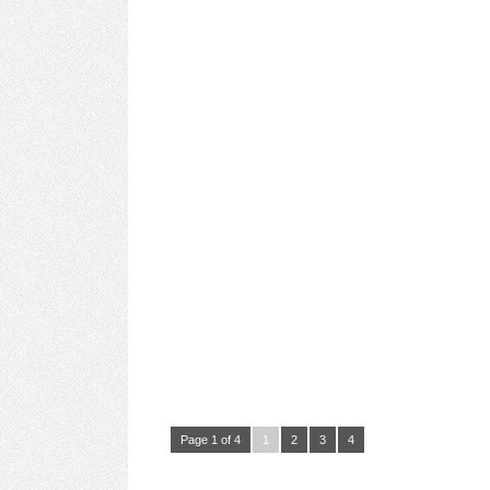
Page 1 of 4
1
2
3
4