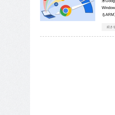
米Goo
Wind
るARM
続き