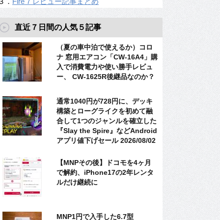
３．
Fire 7 レビュー記事まとめ
直近７日間の人気５記事
（夏の車中泊で使えるか）コロ
ナ 窓用エアコン「CW-16A4」購
入で消費電力や使い勝手レビュ
ー、 CW-1625R後継品なのか？
通常1040円が728円に、デッキ
構築とローグライクを初めて融
合して1つのジャンルを確立した
『Slay the Spire』などAndroid
アプリ値下げセール 2026/08/02
【MNPその後】ドコモを4ヶ月
で解約、iPhone17の2年レンタ
ルだけ継続に
MNP1円で入手した6.7型