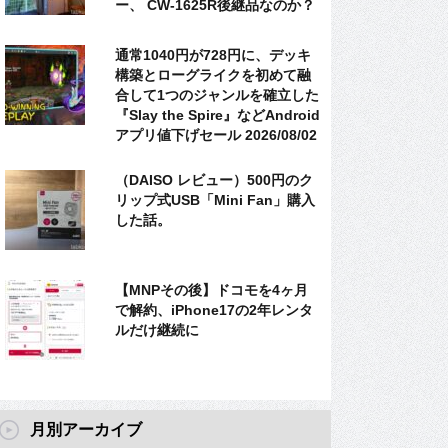
ー、 CW-1625R後継品なのか？
通常1040円が728円に、デッキ
構築とローグライクを初めて融
合して1つのジャンルを確立した
『Slay the Spire』などAndroid
アプリ値下げセール 2026/08/02
（DAISO レビュー）500円のク
リップ式USB「Mini Fan」購入
した話。
【MNPその後】ドコモを4ヶ月
で解約、iPhone17の2年レンタ
ルだけ継続に
月別アーカイブ