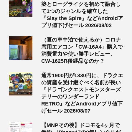
築とローグライクを初めて融合し
て1つのジャンルを確立した
『Slay the Spire』などAndroidア
プリ値下げセール 2026/08/02
（夏の車中泊で使えるか）コロナ
窓用エアコン「CW-16A4」購入で
消費電力や使い勝手レビュー、
CW-1625R後継品なのか？
通常1900円が1330円に、ドラクエ
の資産を受け継ぐべく名前が長い
『ドラゴンクエストモンスターズ
テリーのワンダーランド
RETRO』などAndroidアプリ値下
げセール 2026/08/07
【MNPその後】ドコモを4ヶ月で