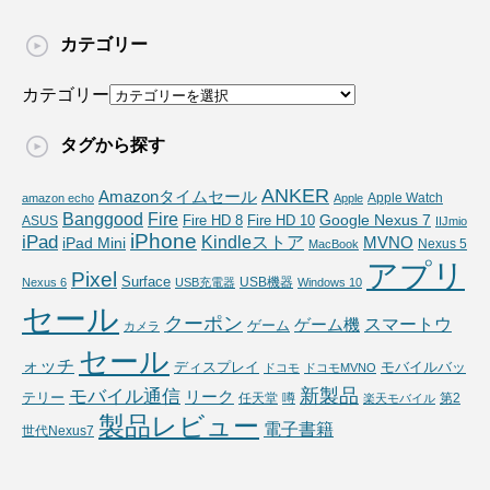
カテゴリー
カテゴリー
タグから探す
ANKER
Amazonタイムセール
Apple Watch
amazon echo
Apple
Fire
Banggood
Google Nexus 7
Fire HD 10
ASUS
Fire HD 8
IIJmio
iPhone
iPad
Kindleストア
MVNO
iPad Mini
Nexus 5
MacBook
アプリ
Pixel
Surface
USB機器
Nexus 6
USB充電器
Windows 10
セール
クーポン
スマートウ
ゲーム機
ゲーム
カメラ
セール
ォッチ
ディスプレイ
モバイルバッ
ドコモ
ドコモMVNO
新製品
モバイル通信
リーク
テリー
任天堂
噂
第2
楽天モバイル
製品レビュー
電子書籍
世代Nexus7