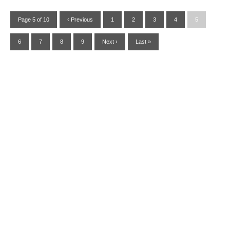
Page 5 of 10
‹ Previous
1
2
3
4
5
6
7
8
9
Next ›
Last »