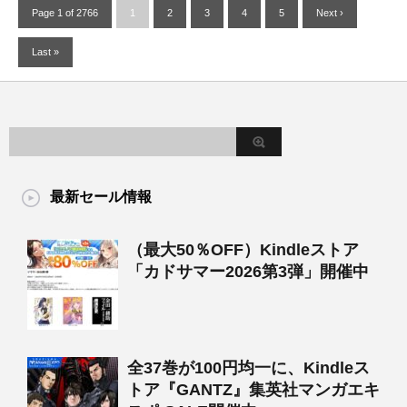
Page 1 of 2766
1
2
3
4
5
Next ›
Last »
最新セール情報
（最大50％OFF）Kindleストア
「カドサマー2026第3弾」開催中
全37巻が100円均一に、Kindleス
トア『GANTZ』集英社マンガエキ