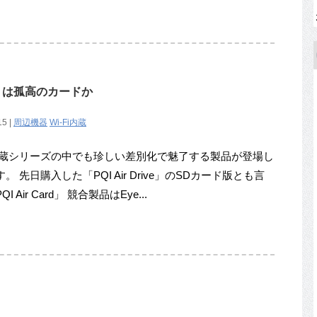
ard」は孤高のカードか
15 |
周辺機器
Wi-Fi内蔵
Fi内蔵シリーズの中でも珍しい差別化で魅了する製品が登場し
。 先日購入した「PQI Air Drive」のSDカード版とも言
I Air Card」 競合製品はEye...