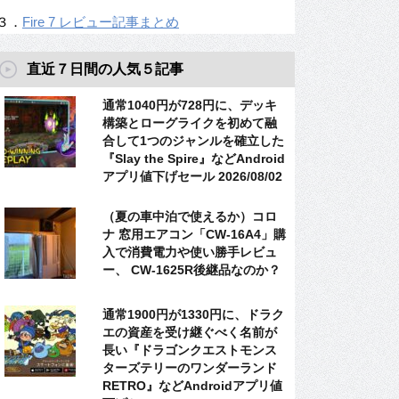
３．
Fire 7 レビュー記事まとめ
直近７日間の人気５記事
通常1040円が728円に、デッキ
構築とローグライクを初めて融
合して1つのジャンルを確立した
『Slay the Spire』などAndroid
アプリ値下げセール 2026/08/02
（夏の車中泊で使えるか）コロ
ナ 窓用エアコン「CW-16A4」購
入で消費電力や使い勝手レビュ
ー、 CW-1625R後継品なのか？
通常1900円が1330円に、ドラク
エの資産を受け継ぐべく名前が
長い『ドラゴンクエストモンス
ターズテリーのワンダーランド
RETRO』などAndroidアプリ値