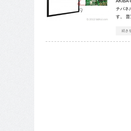
AKIB
チパネ
す。 
続き