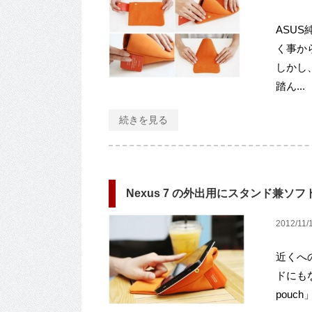
ASUS
く事から
しかし
踏ん...
続きを見る
Nexus 7 の外出用にスタンド兼ソフ
2012/11/
近くへ
ドにも
pouc