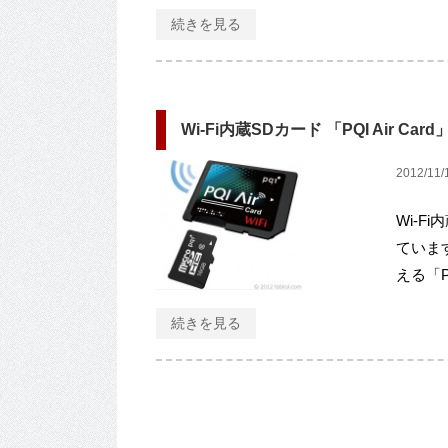
続きを見る
Wi-Fi内蔵SDカード 「PQI Air C
2012/11/
Wi-
ています
える「PQ
続きを見る