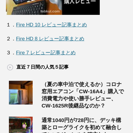
１．
Fire HD 10 レビュー記事まとめ
２．
Fire HD 8 レビュー記事まとめ
３．
Fire 7 レビュー記事まとめ
直近７日間の人気５記事
（夏の車中泊で使えるか）コロナ
窓用エアコン「CW-16A4」購入で
消費電力や使い勝手レビュー、
CW-1625R後継品なのか？
通常1040円が728円に、デッキ構
築とローグライクを初めて融合し