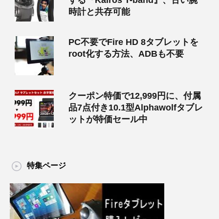
する『Kairos T-band』、古い腕
時計と共存可能
PC不要でFire HD 8タブレットを
root化する方法、ADBも不要
クーポン特価で12,999円に、付属
品7点付き10.1型Alphawolfタブレ
ットが特価セール中
特集ページ