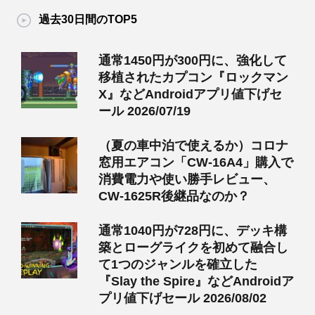
過去30日間のTOP5
通常1450円が300円に、強化して
移植されたカプコン『ロックマン
X』などAndroidアプリ値下げセ
ール 2026/07/19
（夏の車中泊で使えるか）コロナ
窓用エアコン「CW-16A4」購入で
消費電力や使い勝手レビュー、
CW-1625R後継品なのか？
通常1040円が728円に、デッキ構
築とローグライクを初めて融合し
て1つのジャンルを確立した
『Slay the Spire』などAndroidア
プリ値下げセール 2026/08/02