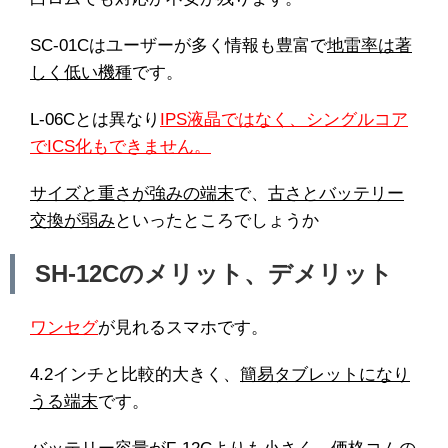
SC-01Cはユーザーが多く情報も豊富で
地雷率は著
しく低い機種
です。
L-06Cとは異なり
IPS液晶ではなく、シングルコア
でICS化もできません。
サイズと重さが強みの端末
で、
古さとバッテリー
交換が弱み
といったところでしょうか
SH-12Cのメリット、デメリット
ワンセグ
が見れるスマホです。
4.2インチと比較的大きく、
簡易タブレットになり
うる端末
です。