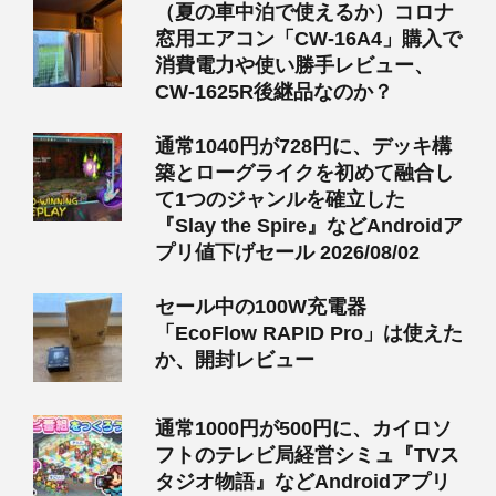
（夏の車中泊で使えるか）コロナ
窓用エアコン「CW-16A4」購入で
消費電力や使い勝手レビュー、
CW-1625R後継品なのか？
通常1040円が728円に、デッキ構
築とローグライクを初めて融合し
て1つのジャンルを確立した
『Slay the Spire』などAndroidア
プリ値下げセール 2026/08/02
セール中の100W充電器
「EcoFlow RAPID Pro」は使えた
か、開封レビュー
通常1000円が500円に、カイロソ
フトのテレビ局経営シミュ『TVス
タジオ物語』などAndroidアプリ