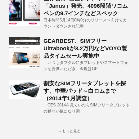
「Janus」発売、4096段階ワコム
ペンの9.7インチなどスペック
日本時間5月14日0時0分のリリースへ向けてカ
ウントダウンされ記事
GEARBEST、SIMフリー
Ultrabookが3.2万円などVOYO製
品タイムセール実施中
いつもタブクルにタブレットやスマートフォ
ンを提供いただき、今度はGP
割安なSIMフリータブレットを探
す、中華パッド～白ロムまで
（2014年1月調査）
CES 2014を見ていたらSIMフリータブレット
の動向が気になり調
→もっと見る