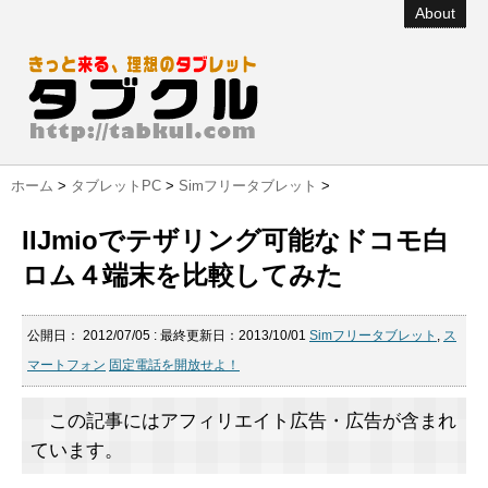
About
ホーム
>
タブレットPC
>
Simフリータブレット
>
IIJmioでテザリング可能なドコモ白
ロム４端末を比較してみた
公開日：
2012/07/05
: 最終更新日：2013/10/01
Simフリータブレット
,
ス
マートフォン
固定電話を開放せよ！
この記事にはアフィリエイト広告・広告が含まれ
ています。