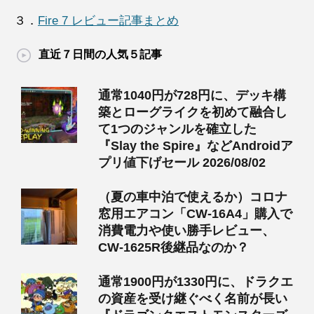
３．
Fire 7 レビュー記事まとめ
直近７日間の人気５記事
通常1040円が728円に、デッキ構
築とローグライクを初めて融合し
て1つのジャンルを確立した
『Slay the Spire』などAndroidア
プリ値下げセール 2026/08/02
（夏の車中泊で使えるか）コロナ
窓用エアコン「CW-16A4」購入で
消費電力や使い勝手レビュー、
CW-1625R後継品なのか？
通常1900円が1330円に、ドラクエ
の資産を受け継ぐべく名前が長い