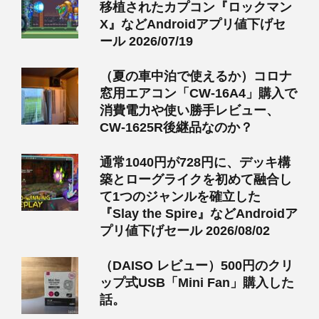
移植されたカプコン『ロックマン
X』などAndroidアプリ値下げセ
ール 2026/07/19
（夏の車中泊で使えるか）コロナ
窓用エアコン「CW-16A4」購入で
消費電力や使い勝手レビュー、
CW-1625R後継品なのか？
通常1040円が728円に、デッキ構
築とローグライクを初めて融合し
て1つのジャンルを確立した
『Slay the Spire』などAndroidア
プリ値下げセール 2026/08/02
（DAISO レビュー）500円のクリ
ップ式USB「Mini Fan」購入した
話。