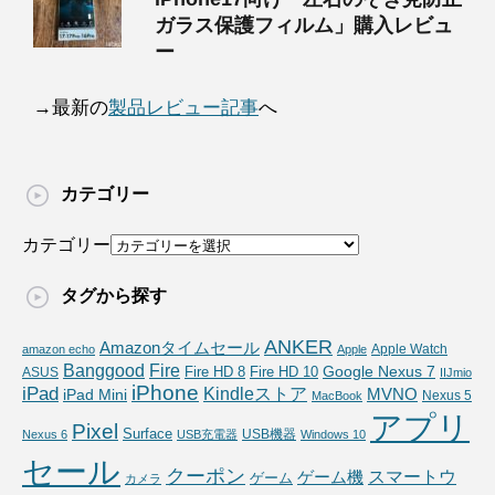
ガラス保護フィルム」購入レビュ
ー
→最新の
製品レビュー記事
へ
カテゴリー
カテゴリー
タグから探す
ANKER
Amazonタイムセール
Apple Watch
amazon echo
Apple
Fire
Banggood
Google Nexus 7
Fire HD 10
ASUS
Fire HD 8
IIJmio
iPhone
iPad
Kindleストア
MVNO
iPad Mini
Nexus 5
MacBook
アプリ
Pixel
Surface
USB機器
Nexus 6
USB充電器
Windows 10
セール
クーポン
スマートウ
ゲーム機
ゲーム
カメラ