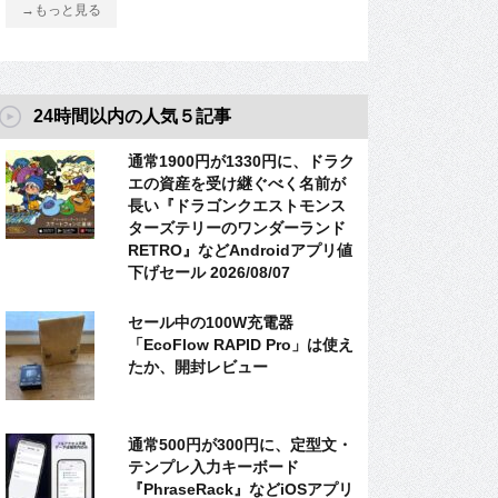
→もっと見る
24時間以内の人気５記事
通常1900円が1330円に、ドラク
エの資産を受け継ぐべく名前が
長い『ドラゴンクエストモンス
ターズテリーのワンダーランド
RETRO』などAndroidアプリ値
下げセール 2026/08/07
セール中の100W充電器
「EcoFlow RAPID Pro」は使え
たか、開封レビュー
通常500円が300円に、定型文・
テンプレ入力キーボード
『PhraseRack』などiOSアプリ