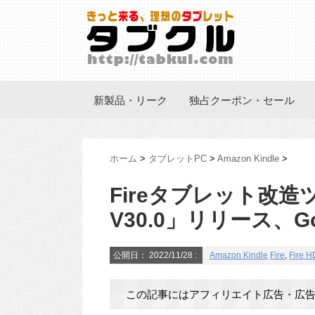
新製品・リーク
独占クーポン・セール
ホーム
>
タブレットPC
>
Amazon Kindle
>
Fireタブレット改造ツー
V30.0」リリース、Go
公開日：
2022/11/28
:
Amazon Kindle
Fire
,
Fire H
この記事にはアフィリエイト広告・広告