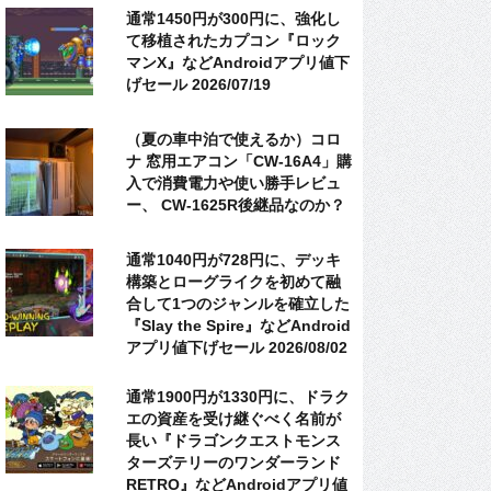
通常1450円が300円に、強化し
て移植されたカプコン『ロック
マンX』などAndroidアプリ値下
げセール 2026/07/19
（夏の車中泊で使えるか）コロ
ナ 窓用エアコン「CW-16A4」購
入で消費電力や使い勝手レビュ
ー、 CW-1625R後継品なのか？
通常1040円が728円に、デッキ
構築とローグライクを初めて融
合して1つのジャンルを確立した
『Slay the Spire』などAndroid
アプリ値下げセール 2026/08/02
通常1900円が1330円に、ドラク
エの資産を受け継ぐべく名前が
長い『ドラゴンクエストモンス
ターズテリーのワンダーランド
RETRO』などAndroidアプリ値