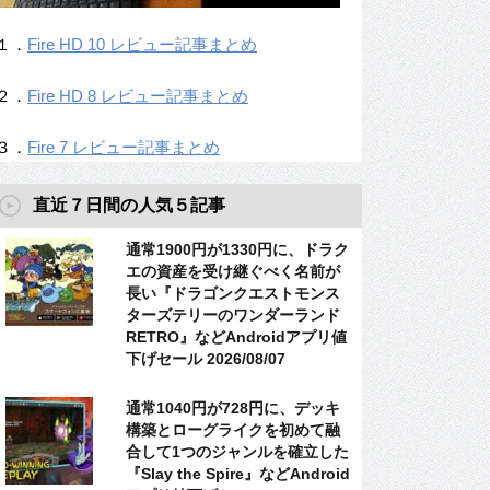
１．
Fire HD 10 レビュー記事まとめ
２．
Fire HD 8 レビュー記事まとめ
３．
Fire 7 レビュー記事まとめ
直近７日間の人気５記事
通常1900円が1330円に、ドラク
エの資産を受け継ぐべく名前が
長い『ドラゴンクエストモンス
ターズテリーのワンダーランド
RETRO』などAndroidアプリ値
下げセール 2026/08/07
通常1040円が728円に、デッキ
構築とローグライクを初めて融
合して1つのジャンルを確立した
『Slay the Spire』などAndroid