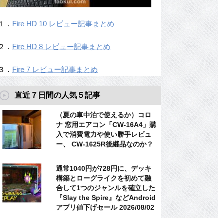
１．
Fire HD 10 レビュー記事まとめ
２．
Fire HD 8 レビュー記事まとめ
３．
Fire 7 レビュー記事まとめ
直近７日間の人気５記事
（夏の車中泊で使えるか）コロ
ナ 窓用エアコン「CW-16A4」購
入で消費電力や使い勝手レビュ
ー、 CW-1625R後継品なのか？
通常1040円が728円に、デッキ
構築とローグライクを初めて融
合して1つのジャンルを確立した
『Slay the Spire』などAndroid
アプリ値下げセール 2026/08/02