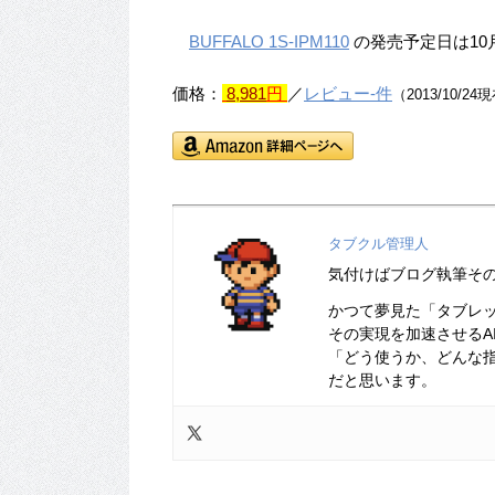
BUFFALO 1S-IPM110
の発売予定日は10
価格：
8,981
円
／
レビュー-件
（2013/10/24
タブクル管理人
気付けばブログ執筆そ
かつて夢見た「タブレ
その実現を加速させるA
「どう使うか、どんな
だと思います。