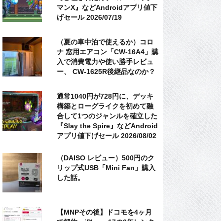
マンX』などAndroidアプリ値下
げセール 2026/07/19
（夏の車中泊で使えるか）コロ
ナ 窓用エアコン「CW-16A4」購
入で消費電力や使い勝手レビュ
ー、 CW-1625R後継品なのか？
通常1040円が728円に、デッキ
構築とローグライクを初めて融
合して1つのジャンルを確立した
『Slay the Spire』などAndroid
アプリ値下げセール 2026/08/02
（DAISO レビュー）500円のク
リップ式USB「Mini Fan」購入
した話。
【MNPその後】ドコモを4ヶ月