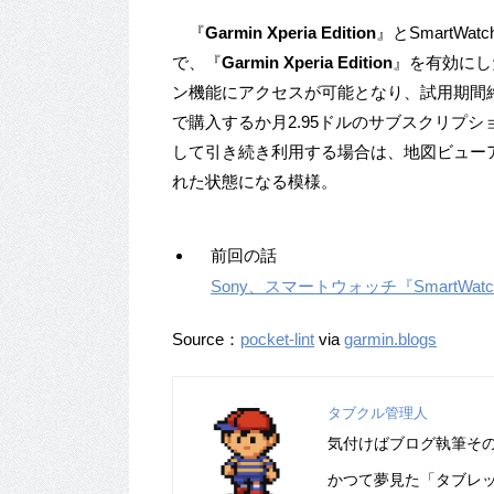
『
Garmin Xperia Edition
』とSmartW
で、『
Garmin Xperia Edition
』を有効にし
ン機能にアクセスが可能となり、試用期間
で購入するか月2.95ドルのサブスクリプ
して引き続き利用する場合は、地図ビュー
れた状態になる模様。
前回の話
Sony、スマートウォッチ『SmartW
Source：
pocket-lint
via
garmin.blogs
タブクル管理人
気付けばブログ執筆そ
かつて夢見た「タブレ