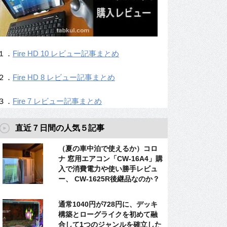
１．
Fire HD 10 レビュー記事まとめ
２．
Fire HD 8 レビュー記事まとめ
３．
Fire 7 レビュー記事まとめ
直近７日間の人気５記事
（夏の車中泊で使えるか）コロ
ナ 窓用エアコン「CW-16A4」購
入で消費電力や使い勝手レビュ
ー、 CW-1625R後継品なのか？
通常1040円が728円に、デッキ
構築とローグライクを初めて融
合して1つのジャンルを確立した