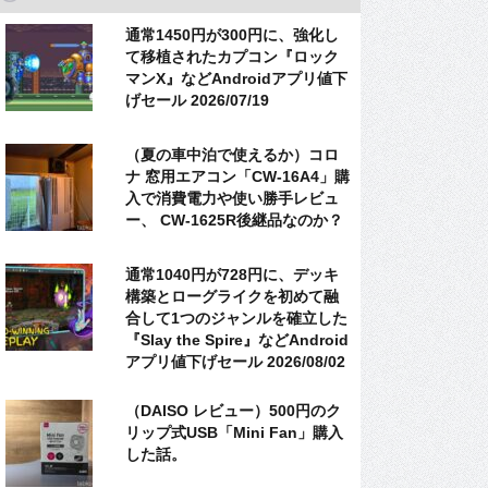
通常1450円が300円に、強化し
て移植されたカプコン『ロック
マンX』などAndroidアプリ値下
げセール 2026/07/19
（夏の車中泊で使えるか）コロ
ナ 窓用エアコン「CW-16A4」購
入で消費電力や使い勝手レビュ
ー、 CW-1625R後継品なのか？
通常1040円が728円に、デッキ
構築とローグライクを初めて融
合して1つのジャンルを確立した
『Slay the Spire』などAndroid
アプリ値下げセール 2026/08/02
（DAISO レビュー）500円のク
リップ式USB「Mini Fan」購入
した話。