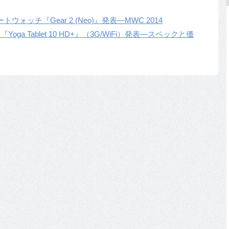
ウォッチ『Gear 2 (Neo)』発表―MWC 2014
Yoga Tablet 10 HD+』（3G/WiFi）発表―スペックと価