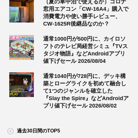
（夏の車中泊で使えるか）コロナ
窓用エアコン「CW-16A4」購入で
消費電力や使い勝手レビュー、
CW-1625R後継品なのか？
通常1000円が500円に、カイロソ
フトのテレビ局経営シミュ『TVス
タジオ物語』などAndroidアプリ
値下げセール 2026/08/04
通常1040円が728円に、デッキ構
築とローグライクを初めて融合し
て1つのジャンルを確立した
『Slay the Spire』などAndroidア
プリ値下げセール 2026/08/02
過去30日間のTOP5