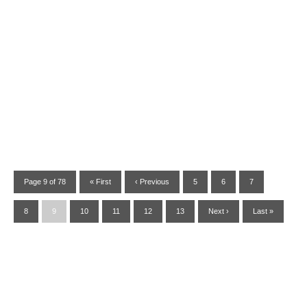
Page 9 of 78
« First
‹ Previous
5
6
7
8
9
10
11
12
13
Next ›
Last »