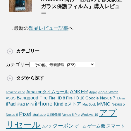
ガラス保護フィルム」購入レビュ
ー
→最新の
製品レビュー記事
へ
カテゴリー
カテゴリー
タグから探す
ANKER
Amazonタイムセール
Apple Watch
amazon echo
Apple
Fire
Banggood
Google Nexus 7
Fire HD 10
ASUS
Fire HD 8
IIJmio
iPhone
iPad
Kindleストア
MVNO
iPad Mini
Nexus 5
MacBook
アプ
Pixel
Surface
USB機器
Nexus 6
Venue 8 Pro
Windows 10
リセール
クーポン
スマート
ゲーム機
ゲーム
カメラ