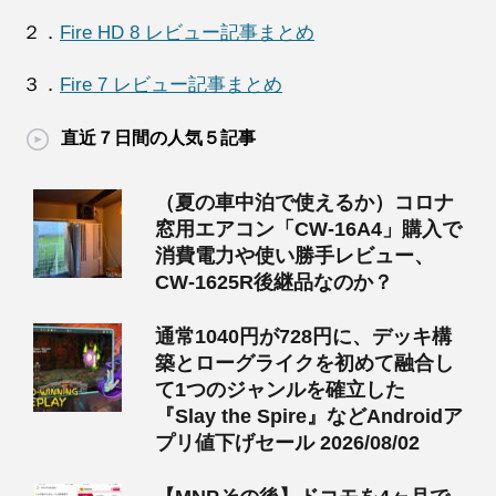
２．
Fire HD 8 レビュー記事まとめ
３．
Fire 7 レビュー記事まとめ
直近７日間の人気５記事
（夏の車中泊で使えるか）コロナ
窓用エアコン「CW-16A4」購入で
消費電力や使い勝手レビュー、
CW-1625R後継品なのか？
通常1040円が728円に、デッキ構
築とローグライクを初めて融合し
て1つのジャンルを確立した
『Slay the Spire』などAndroidア
プリ値下げセール 2026/08/02