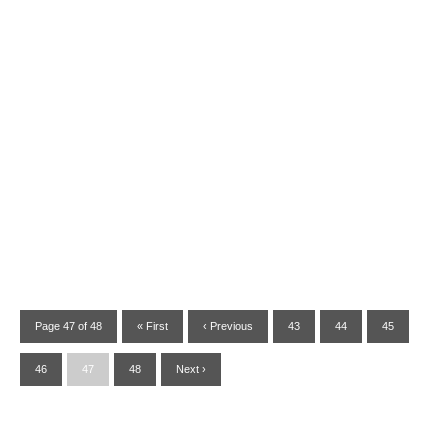
Page 47 of 48
« First
‹ Previous
43
44
45
46
47
48
Next ›