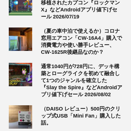
移植されたカプコン『ロックマン
X』などAndroidアプリ値下げセ
ール 2026/07/19
（夏の車中泊で使えるか）コロナ
窓用エアコン「CW-16A4」購入で
消費電力や使い勝手レビュー、
CW-1625R後継品なのか？
通常1040円が728円に、デッキ構
築とローグライクを初めて融合し
て1つのジャンルを確立した
『Slay the Spire』などAndroidア
プリ値下げセール 2026/08/02
（DAISO レビュー）500円のクリ
ップ式USB「Mini Fan」購入した
話。