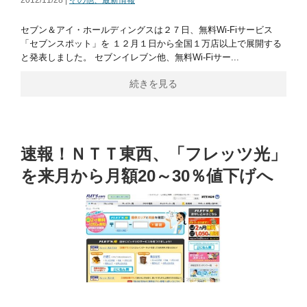
セブン＆アイ・ホールディングスは２７日、無料Wi-Fiサービス
「セブンスポット」を １２月１日から全国１万店以上で展開する
と発表しました。 セブンイレブン他、無料Wi-Fiサー...
続きを見る
速報！ＮＴＴ東西、「フレッツ光」
を来月から月額20～30％値下げへ