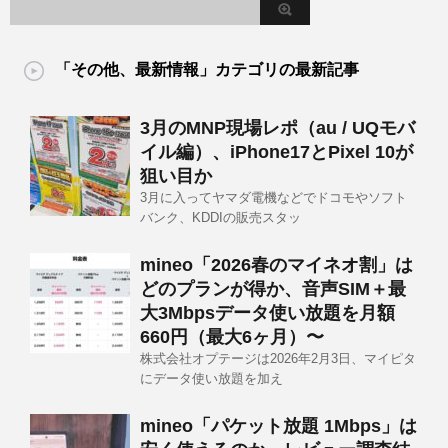
「その他、最新情報」カテゴリの最新記事
3月のMNP現場レポ（au / UQモバ
イル編）、iPhone17とPixel 10が
狙い目か
3月に入ってヤマダ電機などでドコモやソフト
バンク、KDDIの販売スタッ
mineo「2026春のマイネオ割」は
どのプランが得か、音声SIM＋最
大3Mbpsデータ使い放題を月額
660円（最大6ヶ月）〜
株式会社オプテージは2026年2月3日、マイピタ
にデータ使い放題を加え
mineo「パケット放題 1Mbps」は