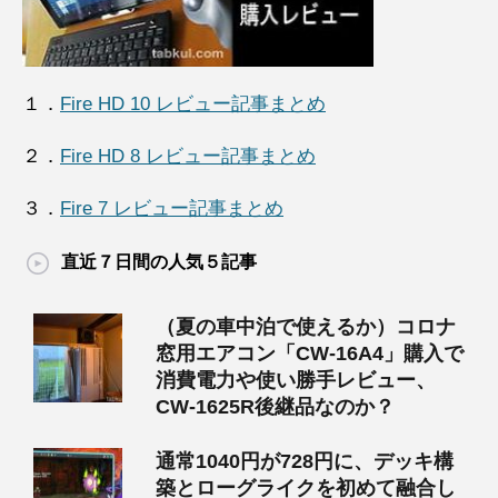
１．
Fire HD 10 レビュー記事まとめ
２．
Fire HD 8 レビュー記事まとめ
３．
Fire 7 レビュー記事まとめ
直近７日間の人気５記事
（夏の車中泊で使えるか）コロナ
窓用エアコン「CW-16A4」購入で
消費電力や使い勝手レビュー、
CW-1625R後継品なのか？
通常1040円が728円に、デッキ構
築とローグライクを初めて融合し