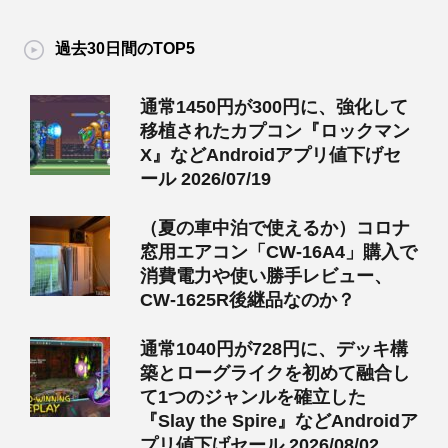
過去30日間のTOP5
通常1450円が300円に、強化して
移植されたカプコン『ロックマン
X』などAndroidアプリ値下げセ
ール 2026/07/19
（夏の車中泊で使えるか）コロナ
窓用エアコン「CW-16A4」購入で
消費電力や使い勝手レビュー、
CW-1625R後継品なのか？
通常1040円が728円に、デッキ構
築とローグライクを初めて融合し
て1つのジャンルを確立した
『Slay the Spire』などAndroidア
プリ値下げセール 2026/08/02