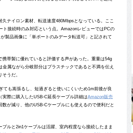
久ナイロン素材、転送速度480Mbpsとなっている。ここ
ート接続時のみ対応という点。AmazonレビューではPCの
あるが製品画像に「単ポートのみデータ転送可」と記されて
携帯製に優れていると評価する声があった。重量は54g
グは金属ながら分岐部分はプラスチックであると不満を伝え
りそうだ。
すぎても嵩張るし、短過ぎると使いにくいため1m前後が良
実際に購入したUSB-C延長ケーブル詳細は
Amazon販売
数が減り、他のUSB-Cケーブルにも使えるので便利だと
ブルと2in1ケーブルは活躍、室内程度なら接続したまま