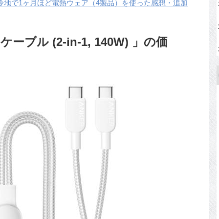
冷地で1ヶ月ほど電熱ウェア（4製品）を使った感想・追加
 ケーブル (2-in-1, 140W) 」の価