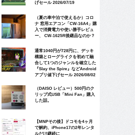
げセール 2026/07/19
（夏の車中泊で使えるか）コロ
ナ 窓用エアコン「CW-16A4」購
入で消費電力や使い勝手レビュ
ー、 CW-1625R後継品なのか？
通常1040円が728円に、デッキ
構築とローグライクを初めて融
合して1つのジャンルを確立した
『Slay the Spire』などAndroid
アプリ値下げセール 2026/08/02
（DAISO レビュー）500円のク
リップ式USB「Mini Fan」購入
した話。
【MNPその後】ドコモを4ヶ月
で解約、iPhone17の2年レンタ
ルだけ継続に