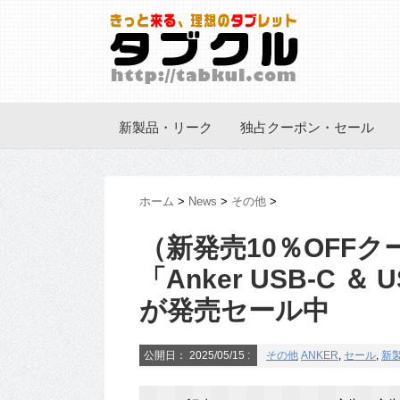
新製品・リーク
独占クーポン・セール
ホーム
>
News
>
その他
>
（新発売10％OFFク
「Anker USB-C ＆
が発売セール中
公開日：
2025/05/15
:
その他
ANKER
,
セール
,
新