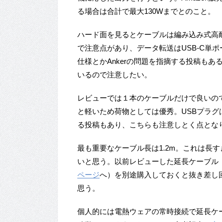
る場合は合計で最大130Wまでとのこと。
ハード面を見るとケーブルは編み込み式高耐
で注意点があり、データ転送はUSB-C単ポ
仕様とかAnkerの問題を指摘する投稿も
いるので注意したい。
レビューでは１本のケーブルだけで良いので
と軽いため荷物としては優秀。USBプラ
る投稿もあり、こちらも注意しとく点とな
最も重要なケーブル長は1.2m。これは長
いと思う。以前レビューした延長ケーブル（
ページ
へ）を別途購入しておくと抜き差し回
思う。
個人的には電熱ウェアの常時接続で延長ケー