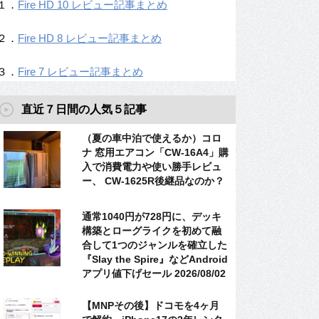
１．
Fire HD 10 レビュー記事まとめ
２．
Fire HD 8 レビュー記事まとめ
３．
Fire 7 レビュー記事まとめ
直近７日間の人気５記事
（夏の車中泊で使えるか）コロ
ナ 窓用エアコン「CW-16A4」購
入で消費電力や使い勝手レビュ
ー、 CW-1625R後継品なのか？
通常1040円が728円に、デッキ
構築とローグライクを初めて融
合して1つのジャンルを確立した
『Slay the Spire』などAndroid
アプリ値下げセール 2026/08/02
【MNPその後】ドコモを4ヶ月