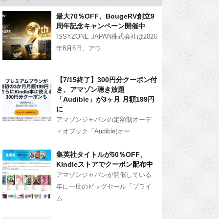
最大70％OFF、BougeRV創立9
周年記念キャンペーン開催中
ISSYZONE JAPAN株式会社は2026
年8月6日、アウ
【7/15終了】300円分クーポン付
き、アマゾン聴き放題
「Audible」が3ヶ月 月額199円
に
アマゾンジャパンの定額制オーデ
ィオブック「Audible(オー
集英社タイトルが50％OFF、
KIndleストアでクーポン配布中
アマゾンジャパンが開催している
年に一度のビッグセール「プライ
ム